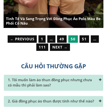
Tinh Tế Và Sang Trọng Với Đồng Phục Áo Polo Màu Be
Phối Cổ Nâu
← PREVIOUS
1
…
49
50
51
…
111
NEXT →
CÂU HỎI THƯỜNG GẶP
1. Tôi muốn làm áo thun đồng phục nhưng chưa
có mẫu thì phải làm sao?
2. Giá đồng phục áo thun được tính như thế nào?