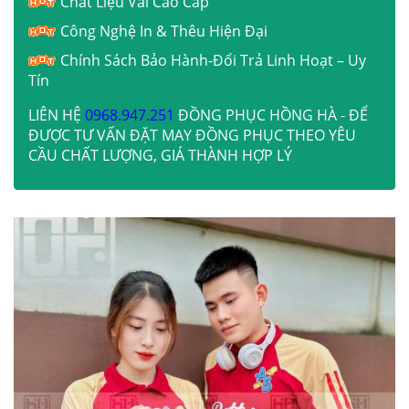
Chất Liệu Vải Cao Cấp
Công Nghệ In & Thêu Hiện Đại
Chính Sách Bảo Hành-Đổi Trả Linh Hoạt – Uy
Tín
LIÊN HỆ
0968.947.251
ĐỒNG PHỤC HỒNG HÀ - ĐỂ
ĐƯỢC TƯ VẤN ĐẶT MAY ĐỒNG PHỤC THEO YÊU
CẦU CHẤT LƯỢNG, GIÁ THÀNH HỢP LÝ