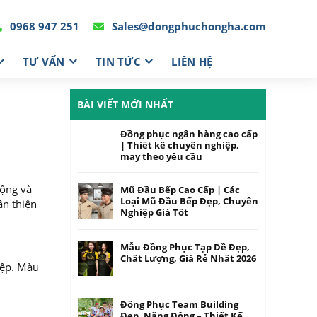
0968 947 251
Sales@dongphuchongha.com
TƯ VẤN
TIN TỨC
LIÊN HỆ
BÀI VIẾT MỚI NHẤT
Đồng phục ngân hàng cao cấp
| Thiết kế chuyên nghiệp,
may theo yêu cầu
động và
Mũ Đầu Bếp Cao Cấp | Các
Loại Mũ Đầu Bếp Đẹp, Chuyên
ân thiện
Nghiệp Giá Tốt
Mẫu Đồng Phục Tạp Dề Đẹp,
Chất Lượng, Giá Rẻ Nhất 2026
iệp. Màu
Đồng Phục Team Building
Đẹp, Năng Động – Thiết Kế