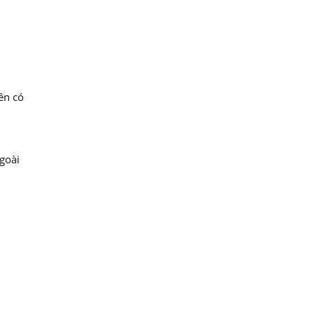
ên có
goài