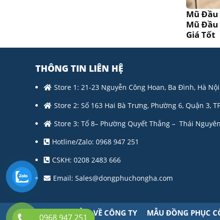
Mũ Đầu 
Mũ Đầu 
Giá Tốt
THÔNG TIN LIÊN HỆ
Store 1: 21-23 Nguyễn Công Hoan, Ba Đình, Hà Nội
Store 2: Số 163 Hai Bà Trưng, Phường 6, Quận 3, T
Store 3: Tổ 8– Phường Quyết Thắng – Thái Nguyên
Hotline/Zalo: 0968 947 251
CSKH: 0208 2483 666
Email:
Sales@dongphuchongha.com
TRANG CHỦ
VỀ CÔNG TY
MẪU ĐỒNG PHỤC C
0968 947 251