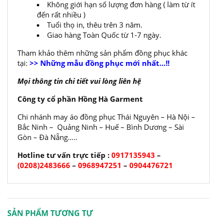
Không giới hạn số lượng đơn hàng ( làm từ ít
đến rất nhiều )
Tuổi thọ in, thêu trên 3 năm.
Giao hàng Toàn Quốc từ 1-7 ngày.
Tham khảo thêm những sản phẩm đồng phục khác
tại:
>> Những mẫu đồng phục mới nhất…!!
Mọi thông tin chi tiết vui lòng liên hệ
Công ty cổ phần Hồng Hà Garment
Chi nhánh may áo đồng phục Thái Nguyên – Hà Nội –
Bắc Ninh – Quảng Ninh – Huế – Bình Dương – Sài
Gòn – Đà Nẵng…..
Hotline tư vấn trực tiếp :
0917135943
–
(0208)2483666
–
0968947251
–
0904476721
SẢN PHẨM TƯƠNG TỰ