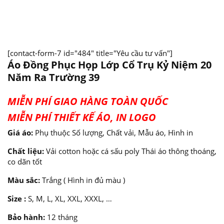
[contact-form-7 id="484" title="Yêu cầu tư vấn"]
Áo Đồng Phục Họp Lớp Cổ Trụ Kỷ Niệm 20
Năm Ra Trường 39
MIỄN PHÍ GIAO HÀNG TOÀN QUỐC
MIỄN PHÍ THIẾT KẾ ÁO, IN LOGO
Giá áo:
Phụ thuộc Số lượng, Chất vải, Mẫu áo, Hình in
Chất liệu:
Vải cotton hoặc cá sấu poly Thái áo thông thoáng,
co dãn tốt
Màu sắc:
Trắng ( Hình in đủ màu )
Size :
S, M, L, XL, XXL, XXXL, …
Bảo hành:
12 tháng