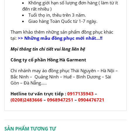
Không giới hạn số lượng đơn hàng ( làm từ ít
đến rất nhiều )
Tuổi thọ in, thêu trên 3 năm.
Giao hàng Toàn Quốc từ 1-7 ngày.
Tham khảo thêm những sản phẩm đồng phục khác
tại:
>> Những mẫu đồng phục mới nhất…!!
Mọi thông tin chi tiết vui lòng liên hệ
Công ty cổ phần Hồng Hà Garment
Chi nhánh may áo đồng phục Thái Nguyên – Hà Nội –
Bắc Ninh – Quảng Ninh – Huế – Bình Dương – Sài
Gòn – Đà Nẵng…..
Hotline tư vấn trực tiếp :
0917135943
–
(0208)2483666
–
0968947251
–
0904476721
SẢN PHẨM TƯƠNG TỰ