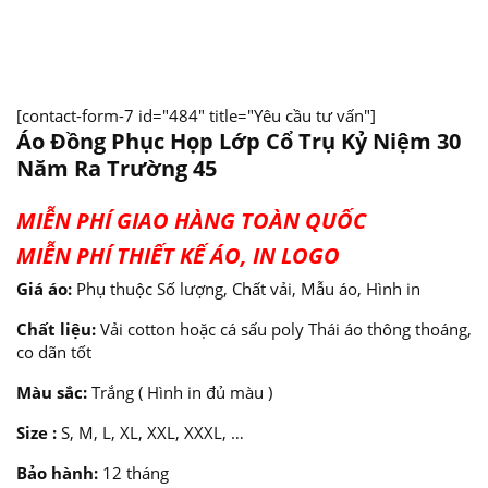
[contact-form-7 id="484" title="Yêu cầu tư vấn"]
Áo Đồng Phục Họp Lớp Cổ Trụ Kỷ Niệm 30
Năm Ra Trường 45
MIỄN PHÍ GIAO HÀNG TOÀN QUỐC
MIỄN PHÍ THIẾT KẾ ÁO, IN LOGO
Giá áo:
Phụ thuộc Số lượng, Chất vải, Mẫu áo, Hình in
Chất liệu:
Vải cotton hoặc cá sấu poly Thái áo thông thoáng,
co dãn tốt
Màu sắc:
Trắng ( Hình in đủ màu )
Size :
S, M, L, XL, XXL, XXXL, …
Bảo hành:
12 tháng