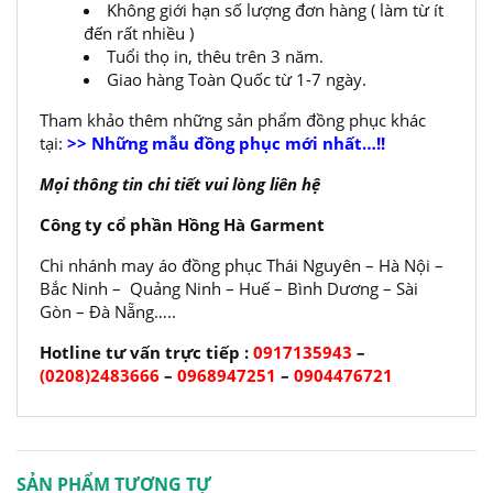
Không giới hạn số lượng đơn hàng ( làm từ ít
đến rất nhiều )
Tuổi thọ in, thêu trên 3 năm.
Giao hàng Toàn Quốc từ 1-7 ngày.
Tham khảo thêm những sản phẩm đồng phục khác
tại:
>> Những mẫu đồng phục mới nhất…!!
Mọi thông tin chi tiết vui lòng liên hệ
Công ty cổ phần Hồng Hà Garment
Chi nhánh may áo đồng phục Thái Nguyên – Hà Nội –
Bắc Ninh – Quảng Ninh – Huế – Bình Dương – Sài
Gòn – Đà Nẵng…..
Hotline tư vấn trực tiếp :
0917135943
–
(0208)2483666
–
0968947251
–
0904476721
SẢN PHẨM TƯƠNG TỰ