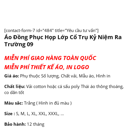
[contact-form-7 id="484" title="Yêu cầu tư vấn"]
Áo Đồng Phục Họp Lớp Cổ Trụ Kỷ Niệm Ra
Trường 09
MIỄN PHÍ GIAO HÀNG TOÀN QUỐC
MIỄN PHÍ THIẾT KẾ ÁO, IN LOGO
Giá áo:
Phụ thuộc Số lượng, Chất vải, Mẫu áo, Hình in
Chất liệu:
Vải cotton hoặc cá sấu poly Thái áo thông thoáng,
co dãn tốt
Màu sắc:
Trắng ( Hình in đủ màu )
Size :
S, M, L, XL, XXL, XXXL, …
Bảo hành:
12 tháng