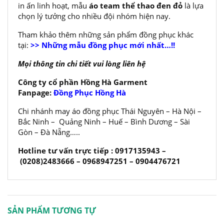
in ấn linh hoạt, mẫu
áo team thể thao đen đỏ
là lựa
chọn lý tưởng cho nhiều đội nhóm hiện nay.
Tham khảo thêm những sản phẩm đồng phục khác
tại:
>> Những mẫu đồng phục mới nhất…!!
Mọi thông tin chi tiết vui lòng liên hệ
Công ty cổ phần Hồng Hà Garment
Fanpage:
Đồng Phục Hồng Hà
Chi nhánh may áo đồng phục Thái Nguyên – Hà Nội –
Bắc Ninh – Quảng Ninh – Huế – Bình Dương – Sài
Gòn – Đà Nẵng…..
Hotline tư vấn trực tiếp : 0917135943 –
(0208)2483666 – 0968947251 – 0904476721
SẢN PHẨM TƯƠNG TỰ