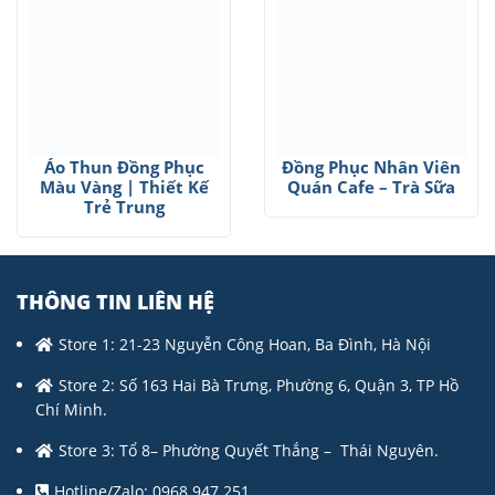
Áo Thun Đồng Phục
Đồng Phục Nhân Viên
Màu Vàng | Thiết Kế
Quán Cafe – Trà Sữa
Trẻ Trung
THÔNG TIN LIÊN HỆ
Store 1: 21-23 Nguyễn Công Hoan, Ba Đình, Hà Nội
Store 2: Số 163 Hai Bà Trưng, Phường 6, Quận 3, TP Hồ
Chí Minh.
Store 3: Tổ 8– Phường Quyết Thắng – Thái Nguyên.
Hotline/Zalo: 0968 947 251