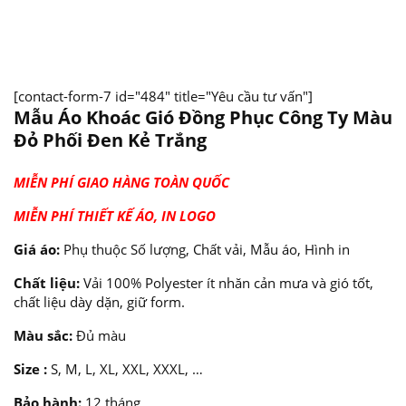
[contact-form-7 id="484" title="Yêu cầu tư vấn"]
Mẫu Áo Khoác Gió Đồng Phục Công Ty Màu
Đỏ Phối Đen Kẻ Trắng
MIỄN PHÍ GIAO HÀNG TOÀN QUỐC
MIỄN PHÍ THIẾT KẾ ÁO, IN LOGO
Giá áo:
Phụ thuộc Số lượng, Chất vải, Mẫu áo, Hình in
Chất liệu:
Vải 100% Polyester ít nhăn cản mưa và gió tốt,
chất liệu dày dặn, giữ form.
Màu sắc:
Đủ màu
Size :
S, M, L, XL, XXL, XXXL, …
Bảo hành:
12 tháng