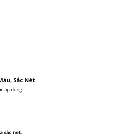
Màu, Sắc Nét
ợc áp dụng:
à sắc nét
.