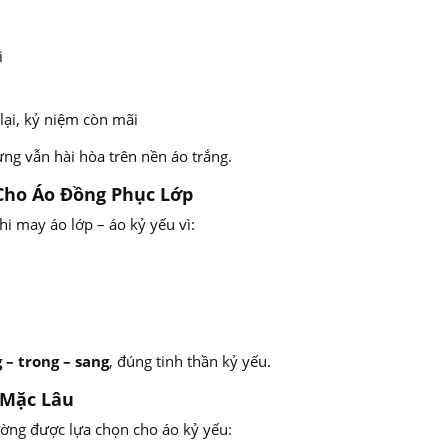
i
lại, kỷ niệm còn mãi
ưng vẫn hài hòa trên nền áo trắng.
 Cho Áo Đồng Phục Lớp
 may áo lớp – áo kỷ yếu vì:
 – trong – sang
, đúng tinh thần kỷ yếu.
 Mặc Lâu
ường được lựa chọn cho áo kỷ yếu: