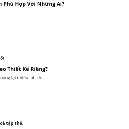
òn Phù Hợp Với Những Ai?
ốt.
eo Thiết Kế Riêng?
ang lại nhiều lợi ích:
 cả tập thể
.