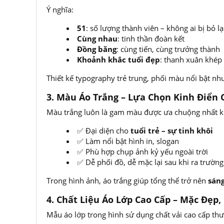
Ý nghĩa:
51
: số lượng thành viên – không ai bị bỏ lạ
Cùng nhau
: tinh thần đoàn kết
Đồng băng
: cùng tiến, cùng trưởng thành
Khoảnh khắc tuổi đẹp
: thanh xuân khép 
Thiết kế typography trẻ trung, phối màu nổi bật nh
3. Màu Áo Trắng – Lựa Chọn Kinh Điển
Màu trắng luôn là gam màu được ưa chuộng nhất khi
✅ Đại diện cho
tuổi trẻ – sự tinh khôi
✅ Làm nổi bật hình in, slogan
✅ Phù hợp chụp ảnh kỷ yếu ngoài trời
✅ Dễ phối đồ, dễ mặc lại sau khi ra trường
Trong hình ảnh, áo trắng giúp tổng thể trở nên
sáng
4. Chất Liệu Áo Lớp Cao Cấp – Mặc Đẹp,
Mẫu áo lớp trong hình sử dụng chất vải cao cấp th