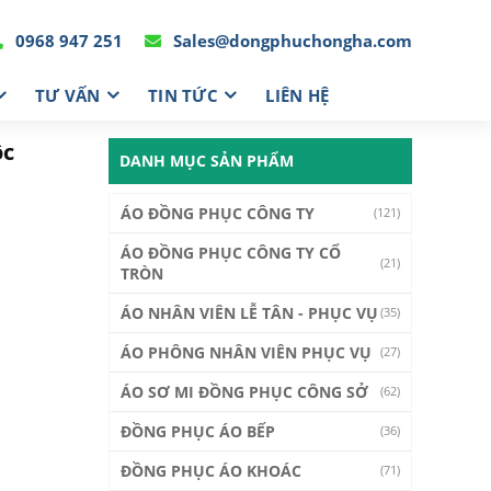
0968 947 251
Sales@dongphuchongha.com
TƯ VẤN
TIN TỨC
LIÊN HỆ
ộc
DANH MỤC SẢN PHẨM
ÁO ĐỒNG PHỤC CÔNG TY
(121)
ÁO ĐỒNG PHỤC CÔNG TY CỔ
(21)
TRÒN
ÁO NHÂN VIÊN LỄ TÂN - PHỤC VỤ
(35)
ÁO PHÔNG NHÂN VIÊN PHỤC VỤ
(27)
ÁO SƠ MI ĐỒNG PHỤC CÔNG SỞ
(62)
ĐỒNG PHỤC ÁO BẾP
(36)
ĐỒNG PHỤC ÁO KHOÁC
(71)