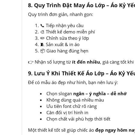
8. Quy Trình Đặt May Áo Lớp – Áo Kỷ Yế
Quy trình đơn giản, nhanh gọn:
📞 Tiếp nhận yêu cầu
🎨 Thiết kế demo miễn phí
✏️ Chỉnh sửa theo ý lớp
🧵 Sản xuất & in áo
📦 Giao hàng đúng hẹn
👉 Nhận số lượng từ
ít đến nhiều
, giá càng tốt khi
9. Lưu Ý Khi Thiết Kế Áo Lớp – Áo Kỷ Yế
Để có mẫu áo đẹp như hình, bạn nên lưu ý:
Chọn slogan
ngắn – ý nghĩa – dễ nhớ
Không dùng quá nhiều màu
Ưu tiên font chữ rõ ràng
Cân đối vị trí hình in
Chọn chất vải phù hợp thời tiết
Một thiết kế tốt sẽ giúp chiếc áo
đẹp ngay hôm nay