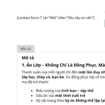
[contact-form-7 id="484" title="Yêu cầu tư vấn"]
Mô tả
Mô tả
1. Áo Lớp – Không Chỉ Là Đồng Phục, M
Thanh xuân của mỗi người chỉ đến
một lần duy n
lớp học, thầy cô, bạn bè
. Áo đồng phục lớp cổ tr
mà đã trở thành:
Biểu tượng của
tình bạn – tập thể
Dấu ấn của
một thời tuổi trẻ
Kỷ vật mang theo
ký ức không thể lặp lạ