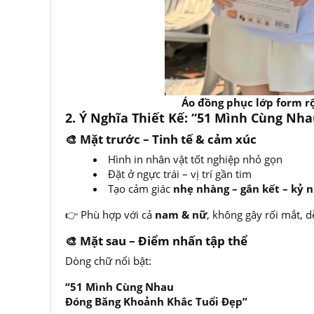
Áo đồng phục lớp form rộ
2. Ý Nghĩa Thiết Kế: “51 Mình Cùng Nh
🎨 Mặt trước – Tinh tế & cảm xúc
Hình in nhân vật tốt nghiệp nhỏ gọn
Đặt ở ngực trái – vị trí gần tim
Tạo cảm giác
nhẹ nhàng – gắn kết – kỷ 
👉 Phù hợp với cả
nam & nữ
, không gây rối mắt, 
🎨 Mặt sau – Điểm nhấn tập thể
Dòng chữ nổi bật:
“51 Mình Cùng Nhau
Đóng Băng Khoảnh Khắc Tuổi Đẹp”