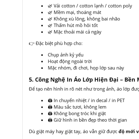
🌿 Vải cotton / cotton lạnh / cotton poly
🌿 Mềm mại, thoáng mát
🌿 Không xù lông, không bai nhão
🌿 Thấm hút mồ hôi tốt
🌿 Mặc thoải mái cả ngày
👉 Đặc biệt phù hợp cho:
Chụp ảnh kỷ yếu
Hoạt động ngoài trời
Mặc nhóm, đi chơi, họp lớp sau này
5. Công Nghệ In Áo Lớp Hiện Đại – Bền 
Để tạo nên hình in rõ nét như trong ảnh, áo lớp đư
🖨️ In chuyển nhiệt / in decal / in PET
🖨️ Màu sắc tươi, không lem
🖨️ Không bong tróc khi giặt
🖨️ Giữ hình in bền đẹp theo thời gian
Dù giặt máy hay giặt tay, áo vẫn giữ được
độ mới v