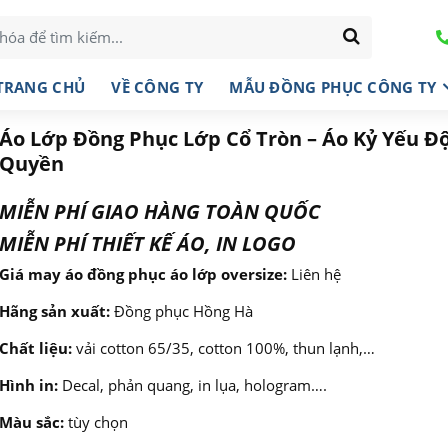
TRANG CHỦ
VỀ CÔNG TY
MẪU ĐỒNG PHỤC CÔNG TY
Áo Lớp Đồng Phục Lớp Cổ Tròn – Áo Kỷ Yếu Đ
Quyền
MIỄN PHÍ GIAO HÀNG TOÀN QUỐC
MIỄN PHÍ THIẾT KẾ ÁO, IN LOGO
Giá may áo đồng phục áo lớp oversize:
Liên hệ
Hãng sản xuất:
Đồng phục Hồng Hà
Chất liệu:
vải cotton 65/35, cotton 100%, thun lạnh,…
Hình in:
Decal, phản quang, in lụa, hologram….
Màu sắc:
tùy chọn