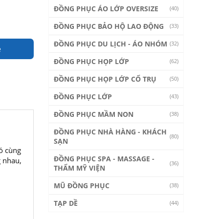
ĐỒNG PHỤC ÁO LỚP OVERSIZE
(40)
ĐỒNG PHỤC BẢO HỘ LAO ĐỘNG
(33)
ĐỒNG PHỤC DU LỊCH - ÁO NHÓM
(32)
e
ĐỒNG PHỤC HỌP LỚP
(62)
ĐỒNG PHỤC HỌP LỚP CỔ TRỤ
(50)
ĐỒNG PHỤC LỚP
(43)
ĐỒNG PHỤC MẦM NON
(38)
ĐỒNG PHỤC NHÀ HÀNG - KHÁCH
(80)
SẠN
bó cùng
ĐỒNG PHỤC SPA - MASSAGE -
g nhau,
(36)
THẨM MỸ VIỆN
MŨ ĐỒNG PHỤC
(38)
TẠP DỀ
(44)