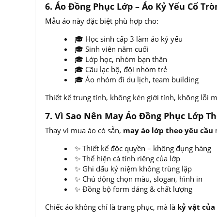
6. Áo Đồng Phục Lớp – Áo Kỷ Yếu Cổ Tr
Mẫu áo này đặc biệt phù hợp cho:
🎓 Học sinh cấp 3 làm áo kỷ yếu
🎓 Sinh viên năm cuối
🎓 Lớp học, nhóm bạn thân
🎓 Câu lạc bộ, đội nhóm trẻ
🎓 Áo nhóm đi du lịch, team building
Thiết kế trung tính, không kén giới tính, không lỗi m
7. Vì Sao Nên May Áo Đồng Phục Lớp Th
Thay vì mua áo có sẵn,
may áo lớp theo yêu cầu
m
✨ Thiết kế độc quyền – không đụng hàng
✨ Thể hiện cá tính riêng của lớp
✨ Ghi dấu kỷ niệm không trùng lặp
✨ Chủ động chọn màu, slogan, hình in
✨ Đồng bộ form dáng & chất lượng
Chiếc áo không chỉ là trang phục, mà là
kỷ vật của