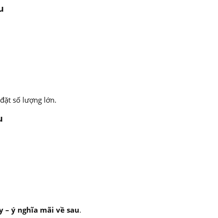
u
 đặt số lượng lớn.
u
 – ý nghĩa mãi về sau
.