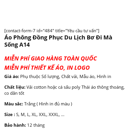
[contact-form-7 id="484" title="Yêu cầu tư vấn"]
Áo Phông Đồng Phục Du Lịch Bơ Đi Mà
Sống A14
MIỄN PHÍ GIAO HÀNG TOÀN QUỐC
MIỄN PHÍ THIẾT KẾ ÁO, IN LOGO
Giá áo:
Phụ thuộc Số lượng, Chất vải, Mẫu áo, Hình in
Chất liệu:
Vải cotton hoặc cá sấu poly Thái áo thông thoáng,
co dãn tốt
Màu sắc:
Trắng ( Hình in đủ màu )
Size :
S, M, L, XL, XXL, XXXL, …
Bảo hành:
12 tháng