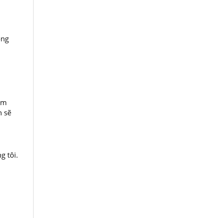
ông
iểm
h sẽ
g tôi.