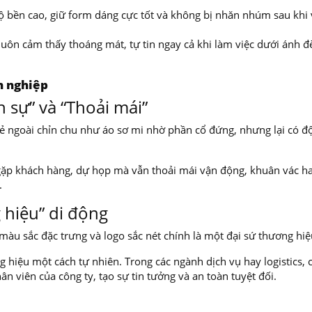
 bền cao, giữ form dáng cực tốt và không bị nhăn nhúm sau khi
uôn cảm thấy thoáng mát, tự tin ngay cả khi làm việc dưới ánh đ
h nghiệp
h sự” và “Thoải mái”
vẻ ngoài chỉn chu như áo sơ mi nhờ phần cổ đứng, nhưng lại có đ
 gặp khách hàng, dự họp mà vẫn thoải mái vận động, khuân vác ha
.
 hiệu” di động
màu sắc đặc trưng và logo sắc nét chính là một đại sứ thương hiệ
hiệu một cách tự nhiên. Trong các ngành dịch vụ hay logistics, 
n viên của công ty, tạo sự tin tưởng và an toàn tuyệt đối.