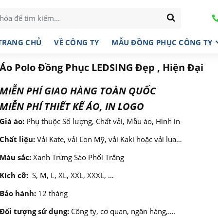
TRANG CHỦ
VỀ CÔNG TY
MẪU ĐỒNG PHỤC CÔNG TY
Áo Polo Đồng Phục LEDSING Đẹp , Hiện Đại
MIỄN PHÍ GIAO HÀNG TOÀN QUỐC
MIỄN PHÍ THIẾT KẾ ÁO, IN LOGO
Giá áo:
Phụ thuộc Số lượng, Chất vải, Mẫu áo, Hình in
Chất liệu:
Vải Kate, vải Lon Mỹ, vải Kaki hoặc vải lụa…
Màu sắc:
Xanh Trứng Sáo Phối Trắng
Kích cỡ:
S, M, L, XL, XXL, XXXL, …
Bảo hành:
12 tháng
Đối tượng sử dụng:
Công ty, cơ quan, ngân hàng,….