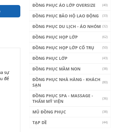
ĐỒNG PHỤC ÁO LỚP OVERSIZE
(40)
e
ĐỒNG PHỤC BẢO HỘ LAO ĐỘNG
(33)
ĐỒNG PHỤC DU LỊCH - ÁO NHÓM
(32)
ĐỒNG PHỤC HỌP LỚP
(62)
ĐỒNG PHỤC HỌP LỚP CỔ TRỤ
(50)
ĐỒNG PHỤC LỚP
(43)
ĐỒNG PHỤC MẦM NON
(38)
ủa sự
ầu để
ĐỒNG PHỤC NHÀ HÀNG - KHÁCH
(80)
SẠN
ĐỒNG PHỤC SPA - MASSAGE -
(36)
THẨM MỸ VIỆN
MŨ ĐỒNG PHỤC
(38)
TẠP DỀ
(44)