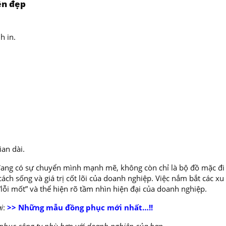
ền đẹp
h in.
ian dài.
ng có sự chuyển mình mạnh mẽ, không còn chỉ là bộ đồ mặc đi
ch sống và giá trị cốt lõi của doanh nghiệp. Việc nắm bắt các x
lỗi mốt” và thể hiện rõ tầm nhìn hiện đại của doanh nghiệp.
i
:
>> Những mẫu đồng phục mới nhất…!!