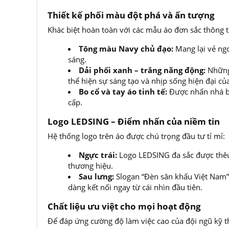
Mẫu áo Po
Thiết kế phối màu đột phá và ấn tượng
Khác biệt hoàn toàn với các mẫu áo đơn sắc thông
Tông màu Navy chủ đạo:
Mang lại vẻ ngo
sáng.
Dải phối xanh – trắng năng động:
Những 
thể hiện sự sáng tạo và nhịp sống hiện đại củ
Bo cổ và tay áo tinh tế:
Được nhấn nhá bằ
cấp.
Logo LEDSING – Điểm nhấn của niềm tin
Hệ thống logo trên áo được chú trọng đầu tư tỉ mỉ:
Ngực trái:
Logo LEDSING đa sắc được thêu/
thương hiệu.
Sau lưng:
Slogan “Đèn sân khấu Việt Nam” c
dàng kết nối ngay từ cái nhìn đầu tiên.
Chất liệu ưu việt cho mọi hoạt động
Để đáp ứng cường độ làm việc cao của đội ngũ kỹ t