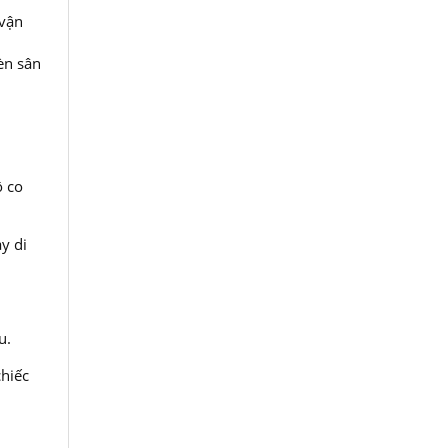
 vận
èn sân
ộ co
y di
u.
chiếc