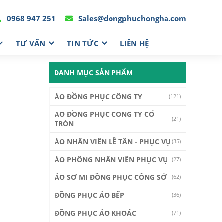
0968 947 251
Sales@dongphuchongha.com
TƯ VẤN
TIN TỨC
LIÊN HỆ
DANH MỤC SẢN PHẨM
ÁO ĐỒNG PHỤC CÔNG TY
(121)
ÁO ĐỒNG PHỤC CÔNG TY CỔ
(21)
TRÒN
ÁO NHÂN VIÊN LỄ TÂN - PHỤC VỤ
(35)
ÁO PHÔNG NHÂN VIÊN PHỤC VỤ
(27)
ÁO SƠ MI ĐỒNG PHỤC CÔNG SỞ
(62)
ĐỒNG PHỤC ÁO BẾP
(36)
ĐỒNG PHỤC ÁO KHOÁC
(71)