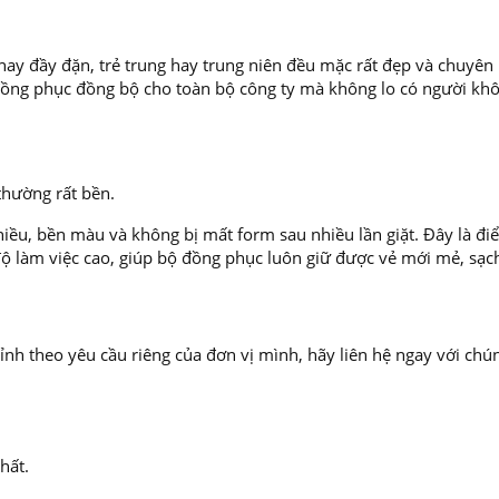
ay đầy đặn, trẻ trung hay trung niên đều mặc rất đẹp và chuyên
i đồng phục đồng bộ cho toàn bộ công ty mà không lo có người kh
 thường rất bền.
nhiều, bền màu và không bị mất form sau nhiều lần giặt. Đây là đ
 làm việc cao, giúp bộ đồng phục luôn giữ được vẻ mới mẻ, sạc
nh theo yêu cầu riêng của đơn vị mình, hãy liên hệ ngay với chún
hất.