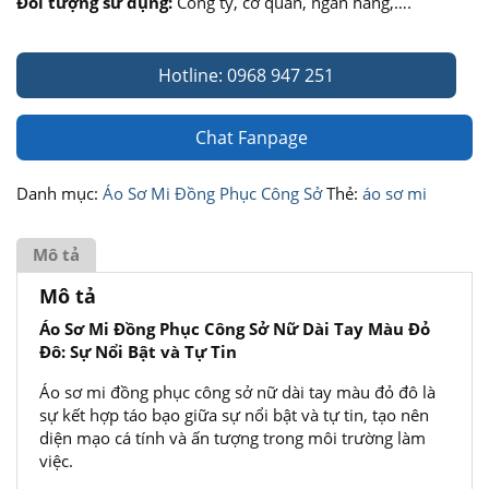
Đối tượng sử dụng:
Công ty, cơ quan, ngân hàng,….
Hotline: 0968 947 251
Chat Fanpage
Danh mục:
Áo Sơ Mi Đồng Phục Công Sở
Thẻ:
áo sơ mi
Mô tả
Mô tả
Áo Sơ Mi Đồng Phục Công Sở Nữ Dài Tay Màu Đỏ
Đô: Sự Nổi Bật và Tự Tin
Áo sơ mi đồng phục công sở nữ dài tay màu đỏ đô là
sự kết hợp táo bạo giữa sự nổi bật và tự tin, tạo nên
diện mạo cá tính và ấn tượng trong môi trường làm
việc.