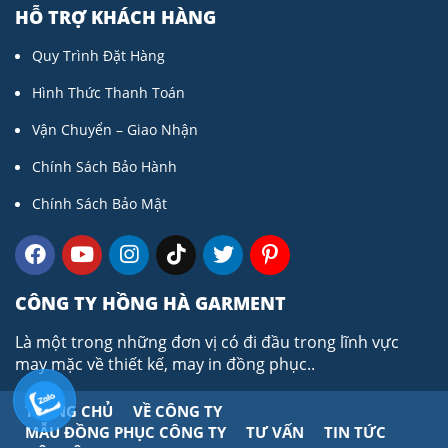
HỖ TRỢ KHÁCH HÀNG
Quy Trình Đặt Hàng
Hình Thức Thanh Toán
Vận Chuyển – Giao Nhận
Chính Sách Bảo Hành
Chính Sách Bảo Mật
CÔNG TY HỒNG HÀ GARMENT
Là một trong những đơn vị có đi đầu trong lĩnh vực
may mặc về thiết kế, may in đồng phục..
TRANG CHỦ
VỀ CÔNG TY
MẪU ĐỒNG PHỤC CÔNG TY
TƯ VẤN
TIN TỨC