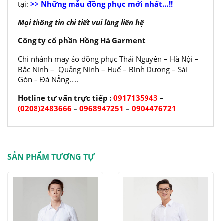
tại:
>> Những mẫu đồng phục mới nhất…!!
Mọi thông tin chi tiết vui lòng liên hệ
Công ty cổ phần Hồng Hà Garment
Chi nhánh may áo đồng phục Thái Nguyên – Hà Nội –
Bắc Ninh – Quảng Ninh – Huế – Bình Dương – Sài
Gòn – Đà Nẵng…..
Hotline tư vấn trực tiếp :
0917135943
–
(0208)2483666
–
0968947251
–
0904476721
SẢN PHẨM TƯƠNG TỰ