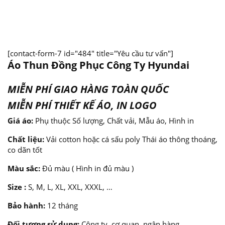
[contact-form-7 id="484" title="Yêu cầu tư vấn"]
Áo Thun Đồng Phục Công Ty Hyundai
MIỄN PHÍ GIAO HÀNG TOÀN QUỐC
MIỄN PHÍ THIẾT KẾ ÁO, IN LOGO
Giá áo:
Phụ thuộc Số lượng, Chất vải, Mẫu áo, Hình in
Chất liệu:
Vải cotton hoặc cá sấu poly Thái áo thông thoáng,
co dãn tốt
Màu sắc:
Đủ màu ( Hình in đủ màu )
Size :
S, M, L, XL, XXL, XXXL, …
Bảo hành:
12 tháng
Đối tượng sử dụng:
Công ty, cơ quan, ngân hàng,…