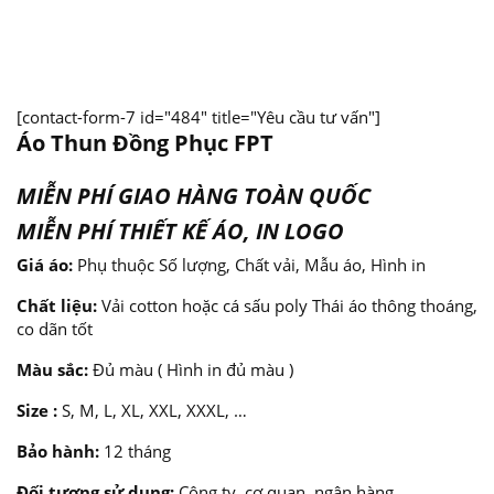
[contact-form-7 id="484" title="Yêu cầu tư vấn"]
Áo Thun Đồng Phục FPT
MIỄN PHÍ GIAO HÀNG TOÀN QUỐC
MIỄN PHÍ THIẾT KẾ ÁO, IN LOGO
Giá áo:
Phụ thuộc Số lượng, Chất vải, Mẫu áo, Hình in
Chất liệu:
Vải cotton hoặc cá sấu poly Thái áo thông thoáng,
co dãn tốt
Màu sắc:
Đủ màu ( Hình in đủ màu )
Size :
S, M, L, XL, XXL, XXXL, …
Bảo hành:
12 tháng
Đối tượng sử dụng:
Công ty, cơ quan, ngân hàng,…