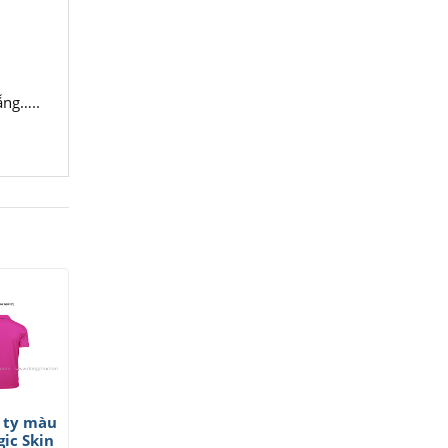
ẵng…..
 ty màu
ic Skin