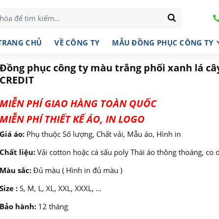
TRANG CHỦ
VỀ CÔNG TY
MẪU ĐỒNG PHỤC CÔNG TY
Đồng phục công ty màu trắng phối xanh lá cây
CREDIT
MIỄN PHÍ GIAO HÀNG TOÀN QUỐC
MIỄN PHÍ THIẾT KẾ ÁO, IN LOGO
Giá áo:
Phụ thuộc Số lượng, Chất vải, Mẫu áo, Hình in
Chất liệu:
Vải cotton hoặc cá sấu poly Thái áo thông thoáng, co 
Màu sắc:
Đủ màu ( Hình in đủ màu )
Size :
S, M, L, XL, XXL, XXXL, …
Bảo hành:
12 tháng