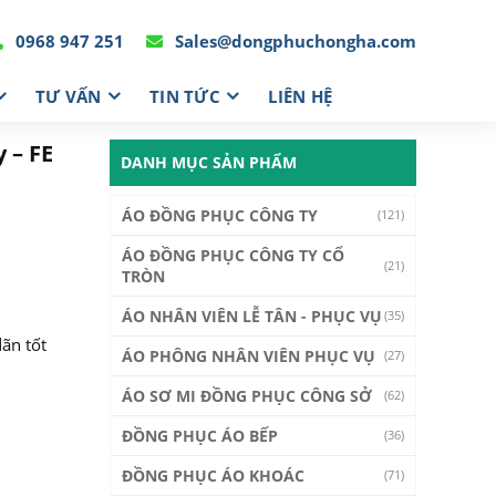
0968 947 251
Sales@dongphuchongha.com
TƯ VẤN
TIN TỨC
LIÊN HỆ
 – FE
DANH MỤC SẢN PHẨM
ÁO ĐỒNG PHỤC CÔNG TY
(121)
ÁO ĐỒNG PHỤC CÔNG TY CỔ
(21)
TRÒN
ÁO NHÂN VIÊN LỄ TÂN - PHỤC VỤ
(35)
dãn tốt
ÁO PHÔNG NHÂN VIÊN PHỤC VỤ
(27)
ÁO SƠ MI ĐỒNG PHỤC CÔNG SỞ
(62)
ĐỒNG PHỤC ÁO BẾP
(36)
ĐỒNG PHỤC ÁO KHOÁC
(71)