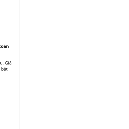
toàn
u. Giá
 bật