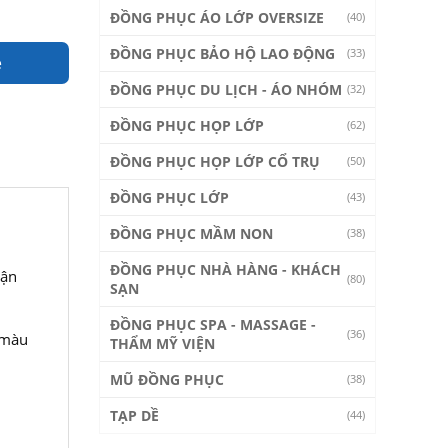
ĐỒNG PHỤC ÁO LỚP OVERSIZE
(40)
ĐỒNG PHỤC BẢO HỘ LAO ĐỘNG
(33)
e
ĐỒNG PHỤC DU LỊCH - ÁO NHÓM
(32)
ĐỒNG PHỤC HỌP LỚP
(62)
ĐỒNG PHỤC HỌP LỚP CỔ TRỤ
(50)
ĐỒNG PHỤC LỚP
(43)
ĐỒNG PHỤC MẦM NON
(38)
ĐỒNG PHỤC NHÀ HÀNG - KHÁCH
vận
(80)
SẠN
ĐỒNG PHỤC SPA - MASSAGE -
(36)
 màu
THẨM MỸ VIỆN
MŨ ĐỒNG PHỤC
(38)
TẠP DỀ
(44)