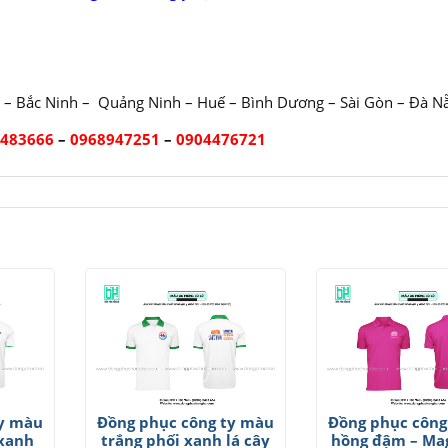
 – Bắc Ninh – Quảng Ninh – Huế – Bình Dương – Sài Gòn – Đà N
2483666
–
0968947251
–
0904476721
ty màu
Đồng phục công ty màu
Đồng phục công
 xanh
trắng phối xanh lá cây
hồng đậm – Mag