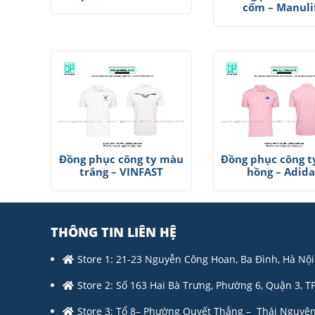
cốm – Manuli
Đồng phục công ty màu
Đồng phục công 
trắng – VINFAST
hồng – Adida
THÔNG TIN LIÊN HỆ
Store 1: 21-23 Nguyễn Công Hoan, Ba Đình, Hà Nội
Store 2: Số 163 Hai Bà Trưng, Phường 6, Quận 3, T
Store 3: Tổ 8– Phường Quyết Thắng – Thái Nguyên