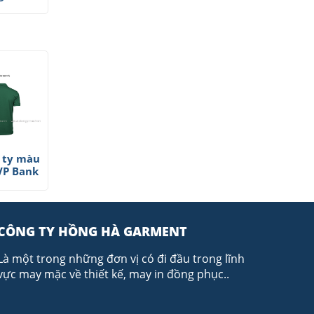
 ty màu
VP Bank
CÔNG TY HỒNG HÀ GARMENT
Là một trong những đơn vị có đi đầu trong lĩnh
vực may mặc về thiết kế, may in đồng phục..