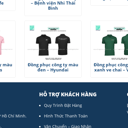
fe
– Bệnh viện Nhi Thái
Bình
Đồng phục công ty màu
ty màu
Đồng phục công
đen – Hyundai
s
xanh ve chai – 
HỖ TRỢ KHÁCH HÀNG
Quy Trình Đặt Hàng
P Hồ Chí Minh.
Hình Thức Thanh Toán
.
Vận Chuyển – Giao Nhận