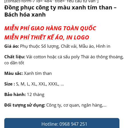
[contact-form-7 id="484" title="Yêu cầu tư vấn"]
Đồng phục công ty màu xanh tím than –
Bách hóa xanh
MIỄN PHÍ GIAO HÀNG TOÀN QUỐC
MIỄN PHÍ THIẾT KẾ ÁO, IN LOGO
Giá áo:
Phụ thuộc Số lượng, Chất vải, Mẫu áo, Hình in
Chất liệu:
Vải cotton hoặc cá sấu poly Thái áo thông thoáng,
co dãn tốt
Màu sắc:
Xanh tím than
Size :
S, M, L, XL, XXL, XXXL, …
Bảo hành:
12 tháng
Đối tượng sử dụng:
Công ty, cơ quan, ngân hàng,…
Hotline: 0968 947 251