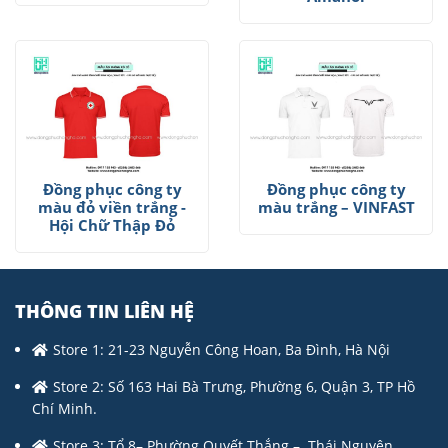
Đồng phục công ty
Đồng phục công ty
màu đỏ viền trắng -
màu trắng – VINFAST
Hội Chữ Thập Đỏ
THÔNG TIN LIÊN HỆ
Store 1: 21-23 Nguyễn Công Hoan, Ba Đình, Hà Nội
Store 2: Số 163 Hai Bà Trưng, Phường 6, Quận 3, TP Hồ
Chí Minh.
Store 3: Tổ 8– Phường Quyết Thắng – Thái Nguyên.