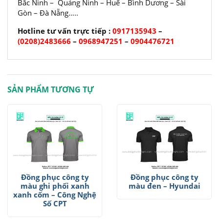
Bắc Ninh – Quảng Ninh – Huế – Bình Dương – Sài
Gòn – Đà Nẵng…..
Hotline tư vấn trực tiếp :
0917135943
–
(0208)2483666
–
0968947251
–
0904476721
SẢN PHẨM TƯƠNG TỰ
Đồng phục công ty
Đồng phục công ty
màu ghi phối xanh
màu đen – Hyundai
xanh cốm – Công Nghệ
Số CPT