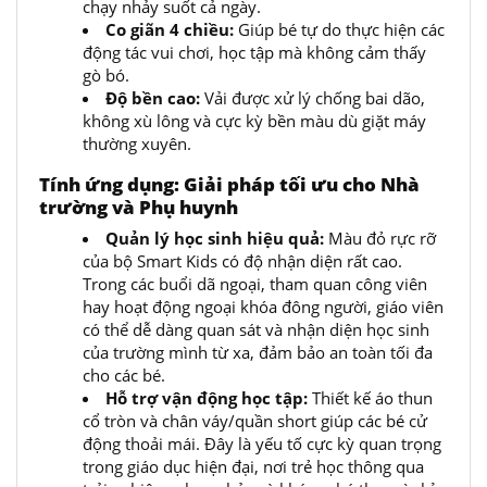
chạy nhảy suốt cả ngày.
Co giãn 4 chiều:
Giúp bé tự do thực hiện các
động tác vui chơi, học tập mà không cảm thấy
gò bó.
Độ bền cao:
Vải được xử lý chống bai dão,
không xù lông và cực kỳ bền màu dù giặt máy
thường xuyên.
Tính ứng dụng: Giải pháp tối ưu cho Nhà
trường và Phụ huynh
Quản lý học sinh hiệu quả:
Màu đỏ rực rỡ
của bộ Smart Kids có độ nhận diện rất cao.
Trong các buổi dã ngoại, tham quan công viên
hay hoạt động ngoại khóa đông người, giáo viên
có thể dễ dàng quan sát và nhận diện học sinh
của trường mình từ xa, đảm bảo an toàn tối đa
cho các bé.
Hỗ trợ vận động học tập:
Thiết kế áo thun
cổ tròn và chân váy/quần short giúp các bé cử
động thoải mái. Đây là yếu tố cực kỳ quan trọng
trong giáo dục hiện đại, nơi trẻ học thông qua