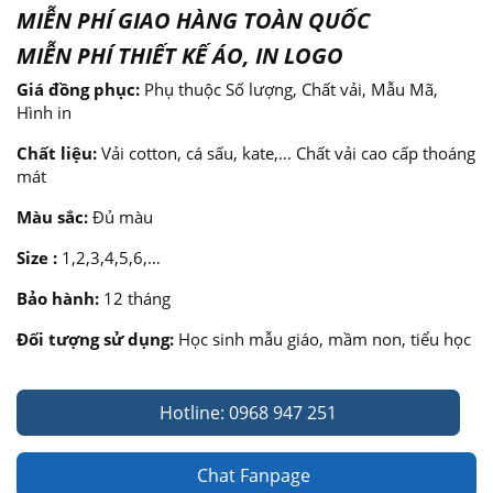
MIỄN PHÍ GIAO HÀNG TOÀN QUỐC
MIỄN PHÍ THIẾT KẾ ÁO, IN LOGO
Giá đồng phục:
Phụ thuộc Số lượng, Chất vải, Mẫu Mã,
Hình in
Chất liệu:
Vải cotton, cá sấu, kate,… Chất vải cao cấp thoáng
mát
Màu sắc:
Đủ màu
Size :
1,2,3,4,5,6,…
Bảo hành:
12 tháng
Đối tượng sử dụng:
Học sinh mẫu giáo, mầm non, tiểu học
Hotline: 0968 947 251
Chat Fanpage