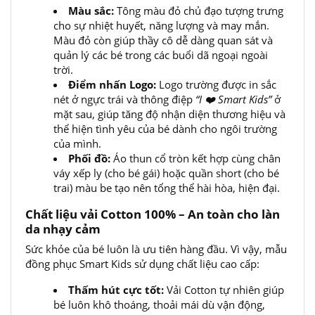
Màu sắc:
Tông màu đỏ chủ đạo tượng trưng
cho sự nhiệt huyết, năng lượng và may mắn.
Màu đỏ còn giúp thầy cô dễ dàng quan sát và
quản lý các bé trong các buổi dã ngoại ngoài
trời.
Điểm nhấn Logo:
Logo trường được in sắc
nét ở ngực trái và thông điệp
“I
❤️ Smart Kids”
ở
mặt sau, giúp tăng độ nhận diện thương hiệu và
thể hiện tình yêu của bé dành cho ngôi trường
của mình.
Phối đồ:
Áo thun cổ tròn kết hợp cùng chân
váy xếp ly (cho bé gái) hoặc quần short (cho bé
trai) màu be tạo nên tổng thể hài hòa, hiện đại.
Chất liệu vải Cotton 100% – An toàn cho làn
da nhạy cảm
Sức khỏe của bé luôn là ưu tiên hàng đầu. Vì vậy, mẫu
đồng phục Smart Kids sử dụng chất liệu cao cấp:
Thấm hút cực tốt:
Vải Cotton tự nhiên giúp
bé luôn khô thoáng, thoải mái dù vận động,