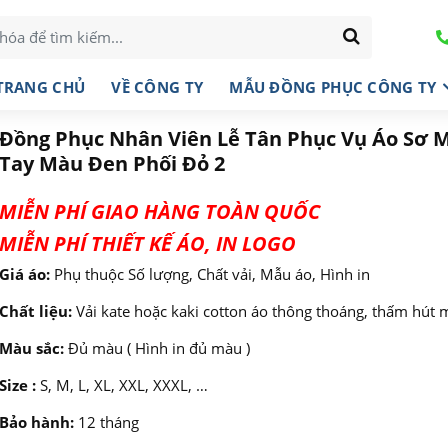
TRANG CHỦ
VỀ CÔNG TY
MẪU ĐỒNG PHỤC CÔNG TY
Đồng Phục Nhân Viên Lễ Tân Phục Vụ Áo Sơ M
Tay Màu Đen Phối Đỏ 2
MIỄN PHÍ GIAO HÀNG TOÀN QUỐC
MIỄN PHÍ THIẾT KẾ ÁO, IN LOGO
Giá áo:
Phụ thuộc Số lượng, Chất vải, Mẫu áo, Hình in
Chất liệu:
Vải kate hoặc kaki cotton áo thông thoáng, thấm hút 
Màu sắc:
Đủ màu ( Hình in đủ màu )
Size :
S, M, L, XL, XXL, XXXL, …
Bảo hành:
12 tháng