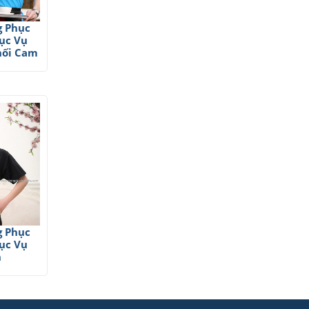
g Phục
ục Vụ
hối Cam
g Phục
ục Vụ
n