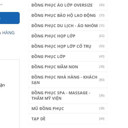
ê…
ĐỒNG PHỤC ÁO LỚP OVERSIZE
(40)
ĐỒNG PHỤC BẢO HỘ LAO ĐỘNG
(33)
e
ĐỒNG PHỤC DU LỊCH - ÁO NHÓM
(32)
À HÀNG
ĐỒNG PHỤC HỌP LỚP
(62)
ĐỒNG PHỤC HỌP LỚP CỔ TRỤ
(50)
ĐỒNG PHỤC LỚP
(43)
ĐỒNG PHỤC MẦM NON
(38)
ĐỒNG PHỤC NHÀ HÀNG - KHÁCH
(80)
SẠN
vận
ĐỒNG PHỤC SPA - MASSAGE -
(36)
THẨM MỸ VIỆN
MŨ ĐỒNG PHỤC
(38)
TẠP DỀ
(44)