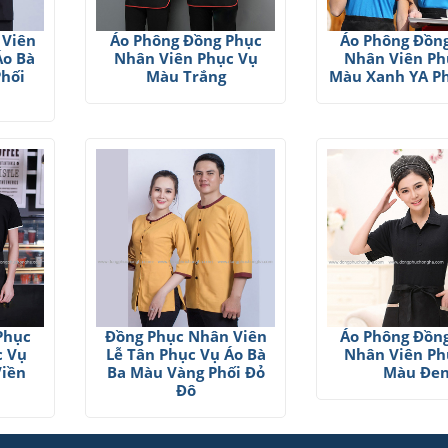
 Viên
Áo Phông Đồng Phục
Áo Phông Đồn
Áo Bà
Nhân Viên Phục Vụ
Nhân Viên Ph
Phối
Màu Trắng
Màu Xanh YA P
Phục
Đồng Phục Nhân Viên
Áo Phông Đồn
c Vụ
Lễ Tân Phục Vụ Áo Bà
Nhân Viên Ph
Viền
Ba Màu Vàng Phối Đỏ
Màu Đe
Đô