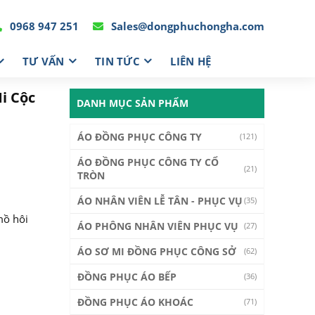
0968 947 251
Sales@dongphuchongha.com
TƯ VẤN
TIN TỨC
LIÊN HỆ
i Cộc
DANH MỤC SẢN PHẨM
ÁO ĐỒNG PHỤC CÔNG TY
(121)
ÁO ĐỒNG PHỤC CÔNG TY CỔ
(21)
TRÒN
ÁO NHÂN VIÊN LỄ TÂN - PHỤC VỤ
(35)
mồ hôi
ÁO PHÔNG NHÂN VIÊN PHỤC VỤ
(27)
ÁO SƠ MI ĐỒNG PHỤC CÔNG SỞ
(62)
ĐỒNG PHỤC ÁO BẾP
(36)
ĐỒNG PHỤC ÁO KHOÁC
(71)