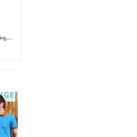
ẵng…..