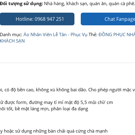
Đối tượng sử dụng:
Nhà hàng, khách sạn, quán ăn, quán cà ph
Hotline: 0968 947 251
Chat Fanpag
Danh mục:
Áo Nhân Viên Lễ Tân - Phục Vụ
Thẻ:
ĐỒNG PHỤC NH
KHÁCH SẠN
ôi, có độ bền cao, không xù không bai dão. Cho phép người mặc 
 giữ được form, đường may tỉ mỉ mật độ 5,5 mũi chỉ/ cm
i tốt, bề mặt láng mịn, phân loại đa dạng
 máy hoặc sử dụng những bàn chải quá cứng chà mạnh