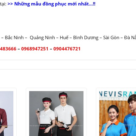
ại:
>> Những mẫu đồng phục mới nhất…!!
 – Bắc Ninh – Quảng Ninh – Huế – Bình Dương – Sài Gòn – Đà N
2483666
–
0968947251
–
0904476721