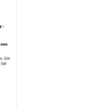
 :
toàn
u. Giá
 bật