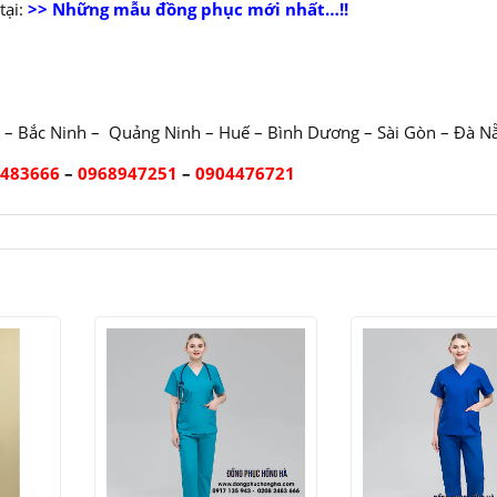
ại:
>> Những mẫu đồng phục mới nhất…!!
 – Bắc Ninh – Quảng Ninh – Huế – Bình Dương – Sài Gòn – Đà N
2483666
–
0968947251
–
0904476721