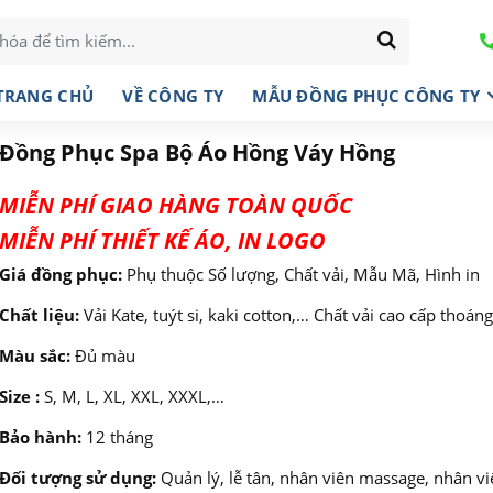
TRANG CHỦ
VỀ CÔNG TY
MẪU ĐỒNG PHỤC CÔNG TY
Đồng Phục Spa Bộ Áo Hồng Váy Hồng
MIỄN PHÍ GIAO HÀNG TOÀN QUỐC
MIỄN PHÍ THIẾT KẾ ÁO, IN LOGO
Giá đồng phục:
Phụ thuộc Số lượng, Chất vải, Mẫu Mã, Hình in
Chất liệu:
Vải Kate, tuýt si, kaki cotton,… Chất vải cao cấp thoán
Màu sắc:
Đủ màu
Size :
S, M, L, XL, XXL, XXXL,…
Bảo hành:
12 tháng
Đối tượng sử dụng:
Quản lý, lễ tân, nhân viên massage, nhân v