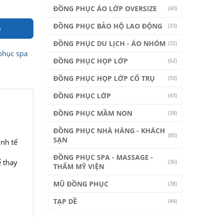
ĐỒNG PHỤC ÁO LỚP OVERSIZE
(40)
ĐỒNG PHỤC BẢO HỘ LAO ĐỘNG
(33)
e
ĐỒNG PHỤC DU LỊCH - ÁO NHÓM
(32)
phục spa
ĐỒNG PHỤC HỌP LỚP
(62)
ĐỒNG PHỤC HỌP LỚP CỔ TRỤ
(50)
ĐỒNG PHỤC LỚP
(43)
ĐỒNG PHỤC MẦM NON
(38)
ĐỒNG PHỤC NHÀ HÀNG - KHÁCH
(80)
SẠN
inh tế
ĐỒNG PHỤC SPA - MASSAGE -
 thay
(36)
THẨM MỸ VIỆN
MŨ ĐỒNG PHỤC
(38)
TẠP DỀ
(44)