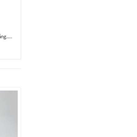
ẵng…..