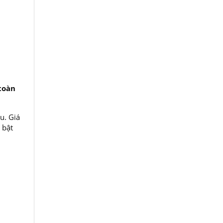
toàn
u. Giá
 bật