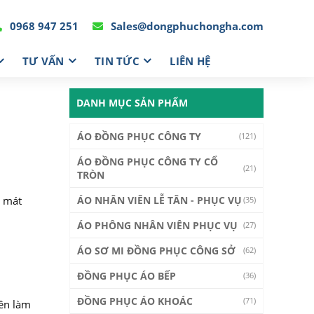
0968 947 251
Sales@dongphuchongha.com
TƯ VẤN
TIN TỨC
LIÊN HỆ
DANH MỤC SẢN PHẨM
ÁO ĐỒNG PHỤC CÔNG TY
(121)
ÁO ĐỒNG PHỤC CÔNG TY CỔ
(21)
TRÒN
g mát
ÁO NHÂN VIÊN LỄ TÂN - PHỤC VỤ
(35)
ÁO PHÔNG NHÂN VIÊN PHỤC VỤ
(27)
ÁO SƠ MI ĐỒNG PHỤC CÔNG SỞ
(62)
ĐỒNG PHỤC ÁO BẾP
(36)
ĐỒNG PHỤC ÁO KHOÁC
(71)
iên làm