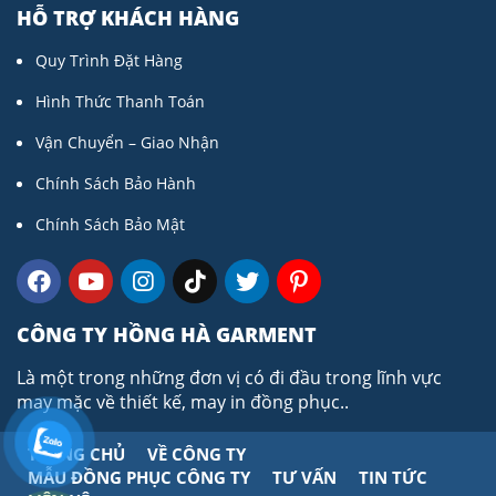
HỖ TRỢ KHÁCH HÀNG
Quy Trình Đặt Hàng
Hình Thức Thanh Toán
Vận Chuyển – Giao Nhận
Chính Sách Bảo Hành
Chính Sách Bảo Mật
CÔNG TY HỒNG HÀ GARMENT
Là một trong những đơn vị có đi đầu trong lĩnh vực
may mặc về thiết kế, may in đồng phục..
TRANG CHỦ
VỀ CÔNG TY
MẪU ĐỒNG PHỤC CÔNG TY
TƯ VẤN
TIN TỨC