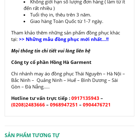
Không giới hạn số lượng đơn hàng ( làm từ ít
đến rất nhiều )
Tuổi thọ in, thêu trên 3 năm.
Giao hàng Toàn Quốc từ 1-7 ngày.
Tham khảo thêm những sản phẩm đồng phục khác
tại:
>> Những mẫu đồng phục mới nhất…!!
Mọi thông tin chi tiết vui lòng liên hệ
Công ty cổ phần Hồng Hà Garment
Chi nhánh may áo đồng phục Thái Nguyên – Hà Nội –
Bắc Ninh – Quảng Ninh – Huế – Bình Dương – Sài
Gòn – Đà Nẵng…..
Hotline tư vấn trực tiếp :
0917135943
–
(0208)2483666
–
0968947251
–
0904476721
SẢN PHẨM TƯƠNG TỰ