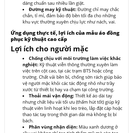
dáng chuẩn sau nhiều lần giặt.
Đường may kỹ thuật:
Đường chỉ may chắc
chắn, tỉ mỉ, đảm bảo độ bền tối đa cho những
khu vực thường xuyên chịu lực như nách, vai.
Ứng dụng thực tế, lợi ích của mẫu áo đồng
phục kỹ thuật cao cấp
Lợi ích cho người mặc
Chống chịu với môi trường làm việc khắc
nghiệt:
Kỹ thuật viễn thông thường xuyên làm
việc trên cột cao, tại các trạm BTS hoặc công
trường. Chất vải bền bỉ, chống sờn rách giúp bảo
vệ người mặc khỏi các tác động nhỏ như trầy
xước từ thiết bị hay va chạm tại công trường.
Thoải mái vận động:
Thiết kế áo dài tay
nhưng chất liệu vải tối ưu (thấm hút tốt) giúp kỹ
thuật viên linh hoạt khi leo trèo, lắp đặt cáp hoặc
thao tác tay trong thời gian dài mà không bị bí
bách.
Phân vùng nhận diện:
Màu xanh dương ở
cầu vai không chỉ tạo tính thẩm mỹ mà còn tạo