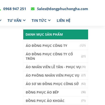
0968 947 251
Sales@dongphuchongha.com
TƯ VẤN
TIN TỨC
LIÊN HỆ
DANH MỤC SẢN PHẨM
ÁO ĐỒNG PHỤC CÔNG TY
(121)
ÁO ĐỒNG PHỤC CÔNG TY CỔ
(21)
TRÒN
ÁO NHÂN VIÊN LỄ TÂN - PHỤC VỤ
(35)
ÁO PHÔNG NHÂN VIÊN PHỤC VỤ
(27)
ÁO SƠ MI ĐỒNG PHỤC CÔNG SỞ
(62)
ĐỒNG PHỤC ÁO BẾP
(36)
ĐỒNG PHỤC ÁO KHOÁC
(71)