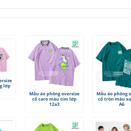
rsize
g lớp
Mẫu áo phông oversize
Mẫu áo phông o
cổ caro màu tím lớp
cổ tròn màu x
12a3
A6