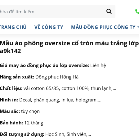
TRANG CHỦ
VỀ CÔNG TY
MẪU ĐỒNG PHỤC CÔNG TY
Mẫu áo phông oversize cổ tròn màu trắng lớp
a9k142
Giá may áo đồng phục áo lớp oversize:
Liên hệ
Hãng sản xuất:
Đồng phục Hồng Hà
Chất liệu:
vải cotton 65/35, cotton 100%, thun lạnh,…
Hình in:
Decal, phản quang, in lụa, hologram….
Màu sắc:
tùy chọn
Bảo hành:
12 tháng
Đối tượng sử dụng:
Học Sinh, Sinh viên,…