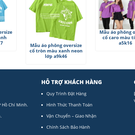
rsize
Mẫu áo phông o
anh
cổ caro màu t
n7
a5k16
Mẫu áo phông oversize
cổ tròn màu xanh neon
lớp a9k46
HỖ TRỢ KHÁCH HÀNG
Quy Trình Đặt Hàng
P Hồ Chí Minh.
Hình Thức Thanh Toán
.
Vận Chuyển – Giao Nhận
Chính Sách Bảo Hành