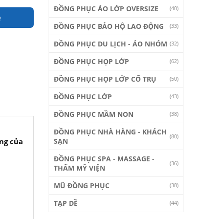
ĐỒNG PHỤC ÁO LỚP OVERSIZE
(40)
e
ĐỒNG PHỤC BẢO HỘ LAO ĐỘNG
(33)
ĐỒNG PHỤC DU LỊCH - ÁO NHÓM
(32)
ĐỒNG PHỤC HỌP LỚP
(62)
ĐỒNG PHỤC HỌP LỚP CỔ TRỤ
(50)
ĐỒNG PHỤC LỚP
(43)
ĐỒNG PHỤC MẦM NON
(38)
ĐỒNG PHỤC NHÀ HÀNG - KHÁCH
(80)
SẠN
ng của
ĐỒNG PHỤC SPA - MASSAGE -
(36)
THẨM MỸ VIỆN
MŨ ĐỒNG PHỤC
(38)
TẠP DỀ
(44)