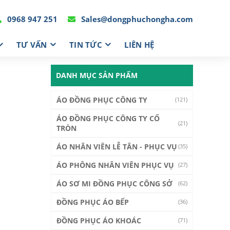
0968 947 251
Sales@dongphuchongha.com
TƯ VẤN
TIN TỨC
LIÊN HỆ
DANH MỤC SẢN PHẨM
ÁO ĐỒNG PHỤC CÔNG TY
(121)
ÁO ĐỒNG PHỤC CÔNG TY CỔ
(21)
TRÒN
ÁO NHÂN VIÊN LỄ TÂN - PHỤC VỤ
(35)
ÁO PHÔNG NHÂN VIÊN PHỤC VỤ
(27)
ÁO SƠ MI ĐỒNG PHỤC CÔNG SỞ
(62)
ĐỒNG PHỤC ÁO BẾP
(36)
ĐỒNG PHỤC ÁO KHOÁC
(71)