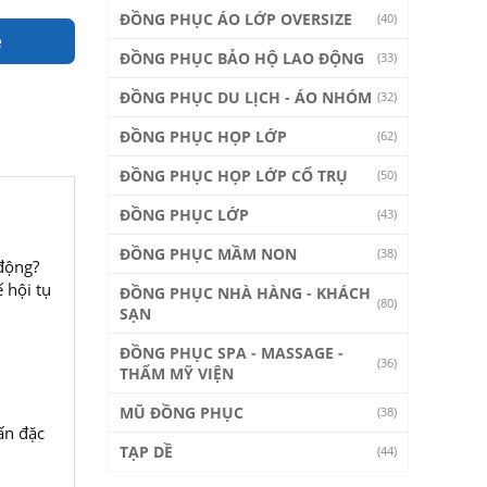
ĐỒNG PHỤC ÁO LỚP OVERSIZE
(40)
e
ĐỒNG PHỤC BẢO HỘ LAO ĐỘNG
(33)
ĐỒNG PHỤC DU LỊCH - ÁO NHÓM
(32)
ĐỒNG PHỤC HỌP LỚP
(62)
ĐỒNG PHỤC HỌP LỚP CỔ TRỤ
(50)
ĐỒNG PHỤC LỚP
(43)
ĐỒNG PHỤC MẦM NON
(38)
động?
 hội tụ
ĐỒNG PHỤC NHÀ HÀNG - KHÁCH
(80)
SẠN
ĐỒNG PHỤC SPA - MASSAGE -
(36)
THẨM MỸ VIỆN
MŨ ĐỒNG PHỤC
(38)
ấn đặc
TẠP DỀ
(44)