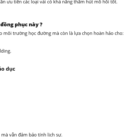
ần ưu tiên các loại vải có khả năng thấm hút mồ hôi tốt.
 đồng phục này ?
o môi trường học đường mà còn là lựa chọn hoàn hảo cho:
lding.
áo dục
 mà vẫn đảm bảo tính lịch sự.