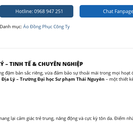
Hotline: 0968 947 251
Chat Fanpag
Danh mục:
Áo Đồng Phục Công Ty
 – TINH TẾ & CHUYÊN NGHIỆP
 đậm bản sắc riêng, vừa đảm bảo sự thoải mái trong mọi hoạt 
 Địa Lý – Trường Đại học Sư phạm Thái Nguyên
– một thiết kế
ang lại cảm giác trẻ trung, năng động và cực kỳ tôn da. Điểm nh