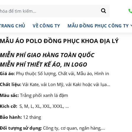
TRANG CHỦ
VỀ CÔNG TY
MẪU ĐỒNG PHỤC CÔNG TY
MẪU ÁO POLO ĐỒNG PHỤC KHOA ĐỊA LÝ
MIỄN PHÍ GIAO HÀNG TOÀN QUỐC
MIỄN PHÍ THIẾT KẾ ÁO, IN LOGO
Giá áo:
Phụ thuộc Số lượng, Chất vải, Mẫu áo, Hình in
Chất liệu:
Vải Kate, vải Lon Mỹ, vải Kaki hoặc vải lụa…
Màu sắc:
Trắng phối xanh lá đậm
Kích cỡ:
S, M, L, XL, XXL, XXXL, …
Bảo hành:
12 tháng
Đối tượng sử dụng:
Công ty, cơ quan, ngân hàng,…