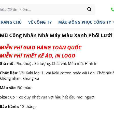
TRANG CHỦ
VỀ CÔNG TY
MẪU ĐỒNG PHỤC CÔNG TY
Mũ Công Nhân Nhà Máy Màu Xanh Phối Lưới
MIỄN PHÍ GIAO HÀNG TOÀN QUỐC
MIỄN PHÍ THIẾT KẾ ÁO, IN LOGO
Giá mũ:
Phụ thuộc Số lượng, Chất vải, Mẫu mũ, Hình in
Chất liệu:
Vải Kaki loại 1, vải Kaki cotton hoặc vải Lon. Chất hút 
không nhăn, không xù
Màu sắc:
Đủ màu
Size :
Có 1 cỡ duy nhất vừa với hầu hết đầu mọi người
Bảo hành:
12 tháng