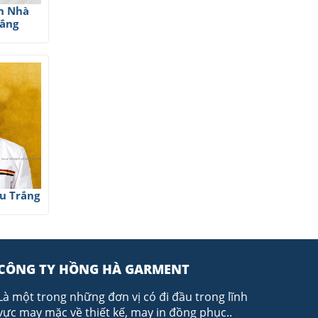
n Nhà
ắng
u Trắng
CÔNG TY HỒNG HÀ GARMENT
Là một trong những đơn vị có đi đầu trong lĩnh
vực may mặc về thiết kế, may in đồng phục..