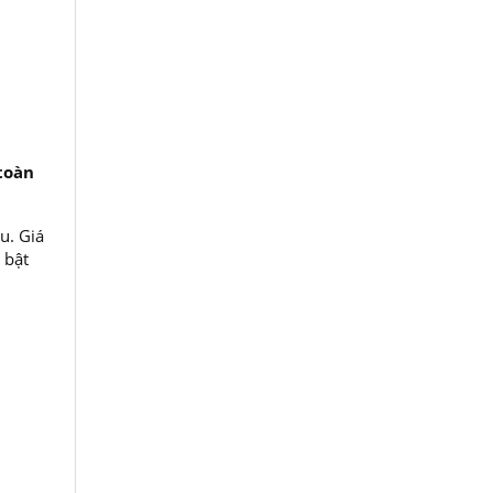
toàn
u. Giá
 bật