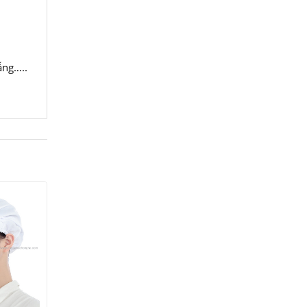
ẵng…..