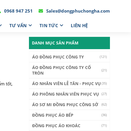
0968 947 251
Sales@dongphuchongha.com
TƯ VẤN
TIN TỨC
LIÊN HỆ
DANH MỤC SẢN PHẨM
ÁO ĐỒNG PHỤC CÔNG TY
(121)
ÁO ĐỒNG PHỤC CÔNG TY CỔ
(21)
TRÒN
ẩm tốt,
ÁO NHÂN VIÊN LỄ TÂN - PHỤC VỤ
(35)
ÁO PHÔNG NHÂN VIÊN PHỤC VỤ
(27)
ÁO SƠ MI ĐỒNG PHỤC CÔNG SỞ
(62)
ĐỒNG PHỤC ÁO BẾP
(36)
ĐỒNG PHỤC ÁO KHOÁC
(71)