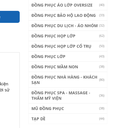
ĐỒNG PHỤC ÁO LỚP OVERSIZE
(40)
ĐỒNG PHỤC BẢO HỘ LAO ĐỘNG
(33)
e
ĐỒNG PHỤC DU LỊCH - ÁO NHÓM
(32)
ĐỒNG PHỤC HỌP LỚP
(62)
ĐỒNG PHỤC HỌP LỚP CỔ TRỤ
(50)
ĐỒNG PHỤC LỚP
(43)
ĐỒNG PHỤC MẦM NON
(38)
ĐỒNG PHỤC NHÀ HÀNG - KHÁCH
(80)
SẠN
kiện
ời sử
ĐỒNG PHỤC SPA - MASSAGE -
(36)
THẨM MỸ VIỆN
MŨ ĐỒNG PHỤC
(38)
TẠP DỀ
(44)