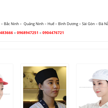
 – Bắc Ninh – Quảng Ninh – Huế – Bình Dương – Sài Gòn – Đà N
2483666
–
0968947251
–
0904476721