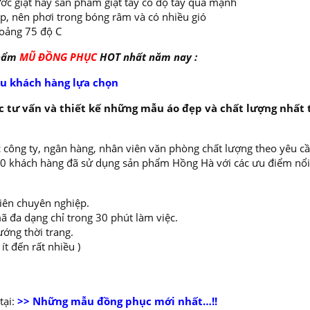
ớc giặt hay sản phẩm giặt tẩy có độ tẩy quá mạnh
ếp, nên phơi trong bóng râm và có nhiều gió
oảng 75 độ C
phẩm
MŨ ĐỒNG PHỤC
HOT nhất năm nay :
u khách hàng lựa chọn
 tư vấn và thiết kế những mẫu áo đẹp và chất lượng nhất 
 công ty, ngân hàng, nhân viên văn phòng chất lượng theo yêu cầ
000 khách hàng đã sử dụng sản phẩm Hồng Hà với các ưu điểm nổi
viên chuyên nghiệp.
ã đa dạng chỉ trong 30 phút làm việc.
ướng thời trang.
t đến rất nhiều )
ại:
>> Những mẫu đồng phục mới nhất…!!