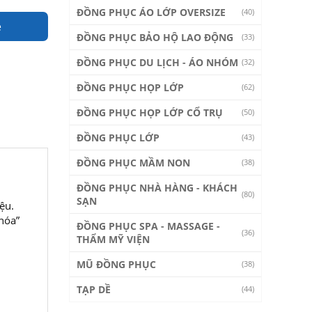
ĐỒNG PHỤC ÁO LỚP OVERSIZE
(40)
e
ĐỒNG PHỤC BẢO HỘ LAO ĐỘNG
(33)
ĐỒNG PHỤC DU LỊCH - ÁO NHÓM
(32)
ĐỒNG PHỤC HỌP LỚP
(62)
ĐỒNG PHỤC HỌP LỚP CỔ TRỤ
(50)
ĐỒNG PHỤC LỚP
(43)
ĐỒNG PHỤC MẦM NON
(38)
ĐỒNG PHỤC NHÀ HÀNG - KHÁCH
(80)
SẠN
ệu.
khóa”
ĐỒNG PHỤC SPA - MASSAGE -
(36)
THẨM MỸ VIỆN
MŨ ĐỒNG PHỤC
(38)
TẠP DỀ
(44)