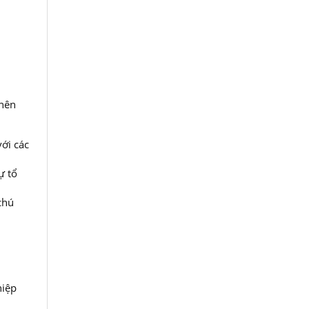
 nên
với các
ự tổ
chú
hiệp