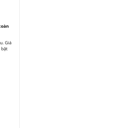
toàn
u. Giá
 bật