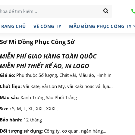
TRANG CHỦ
VỀ CÔNG TY
MẪU ĐỒNG PHỤC CÔNG TY
Sơ Mi Đồng Phục Công Sở
MIỄN PHÍ GIAO HÀNG TOÀN QUỐC
MIỄN PHÍ THIẾT KẾ ÁO, IN LOGO
Giá áo:
Phụ thuộc Số lượng, Chất vải, Mẫu áo, Hình in
Chất liệu:
Vải Kate, vải Lon Mỹ, vải Kaki hoặc vải lụa…
Màu sắc:
Xanh Trứng Sáo Phối Trắng
Size :
S, M, L, XL, XXL, XXXL, …
Bảo hành:
12 tháng
Đối tượng sử dụng:
Công ty, cơ quan, ngân hàng…