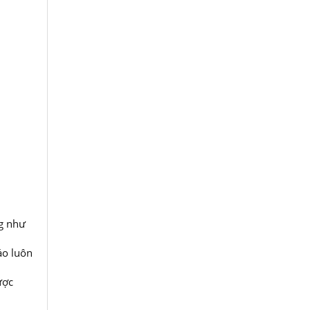
ng như
áo luôn
ược