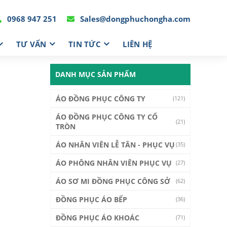
0968 947 251
Sales@dongphuchongha.com
TƯ VẤN
TIN TỨC
LIÊN HỆ
DANH MỤC SẢN PHẨM
ÁO ĐỒNG PHỤC CÔNG TY
(121)
ÁO ĐỒNG PHỤC CÔNG TY CỔ
(21)
TRÒN
ÁO NHÂN VIÊN LỄ TÂN - PHỤC VỤ
(35)
ÁO PHÔNG NHÂN VIÊN PHỤC VỤ
(27)
ÁO SƠ MI ĐỒNG PHỤC CÔNG SỞ
(62)
ĐỒNG PHỤC ÁO BẾP
(36)
ĐỒNG PHỤC ÁO KHOÁC
(71)