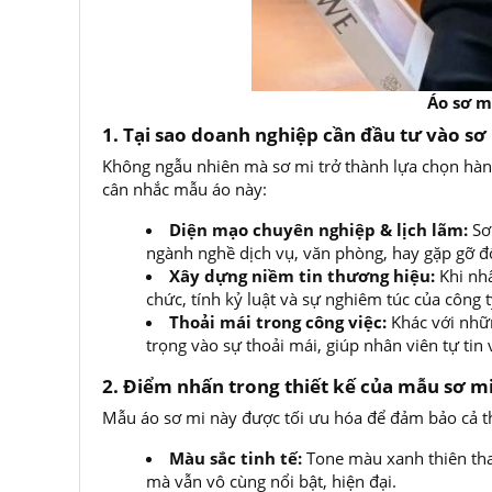
Áo sơ mi 
1. Tại sao doanh nghiệp cần đầu tư vào s
Không ngẫu nhiên mà sơ mi trở thành lựa chọn hàn
cân nhắc mẫu áo này:
Diện mạo chuyên nghiệp & lịch lãm:
Sơ 
ngành nghề dịch vụ, văn phòng, hay gặp gỡ đố
Xây dựng niềm tin thương hiệu:
Khi nh
chức, tính kỷ luật và sự nghiêm túc của công t
Thoải mái trong công việc:
Khác với nhữn
trọng vào sự thoải mái, giúp nhân viên tự tin
2. Điểm nhấn trong thiết kế của mẫu sơ m
Mẫu áo sơ mi này được tối ưu hóa để đảm bảo cả 
Màu sắc tinh tế:
Tone màu xanh thiên than
mà vẫn vô cùng nổi bật, hiện đại.