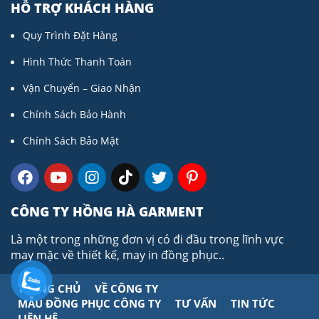
HỖ TRỢ KHÁCH HÀNG
Quy Trình Đặt Hàng
Hình Thức Thanh Toán
Vận Chuyển – Giao Nhận
Chính Sách Bảo Hành
Chính Sách Bảo Mật
CÔNG TY HỒNG HÀ GARMENT
Là một trong những đơn vị có đi đầu trong lĩnh vực
may mặc về thiết kế, may in đồng phục..
TRANG CHỦ
VỀ CÔNG TY
MẪU ĐỒNG PHỤC CÔNG TY
TƯ VẤN
TIN TỨC
LIÊN HỆ