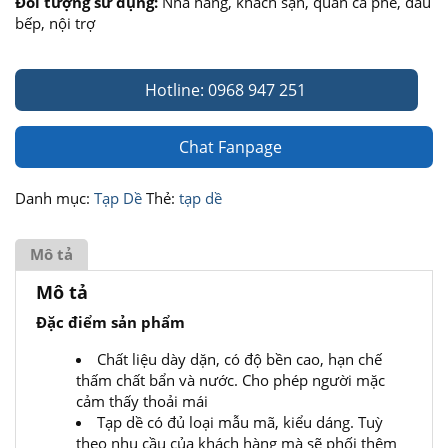
Đối tượng sử dụng:
Nhà hàng, khách sạn, quán cà phê, đầu
bếp, nội trợ
Hotline: 0968 947 251
Chat Fanpage
Danh mục:
Tạp Dề
Thẻ:
tạp dề
Mô tả
Mô tả
Đặc điểm sản phẩm
Chất liệu dày dặn, có độ bền cao, hạn chế
thấm chất bẩn và nước. Cho phép người mặc
cảm thấy thoải mái
Tạp dề có đủ loại mẫu mã, kiểu dáng. Tuỳ
theo nhu cầu của khách hàng mà sẽ phối thêm