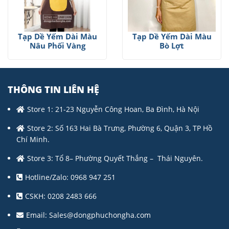
Tạp Dề Yếm Dài Màu
Tạp Dề Yếm Dài Màu
Nâu Phối Vàng
Bò Lợt
THÔNG TIN LIÊN HỆ
Store 1: 21-23 Nguyễn Công Hoan, Ba Đình, Hà Nội
Store 2: Số 163 Hai Bà Trưng, Phường 6, Quận 3, TP Hồ
Chí Minh.
Store 3: Tổ 8– Phường Quyết Thắng – Thái Nguyên.
Hotline/Zalo: 0968 947 251
CSKH: 0208 2483 666
Email:
Sales@dongphuchongha.com