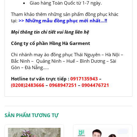
Giao hàng Toàn Quốc từ 1-7 ngày.
Tham khảo thêm những sản phẩm đồng phục khác
tại:
>> Những mẫu đồng phục mới nhất…!!
Mọi thông tin chi tiết vui lòng liên hệ
Công ty cổ phần Hồng Hà Garment
Chi nhánh may áo đồng phục Thái Nguyên – Hà Nội –
Bắc Ninh – Quảng Ninh – Huế – Bình Dương – Sài
Gòn – Đà Nẵng…..
Hotline tư vấn trực tiếp :
0917135943
–
(0208)2483666
–
0968947251
–
0904476721
SẢN PHẨM TƯƠNG TỰ