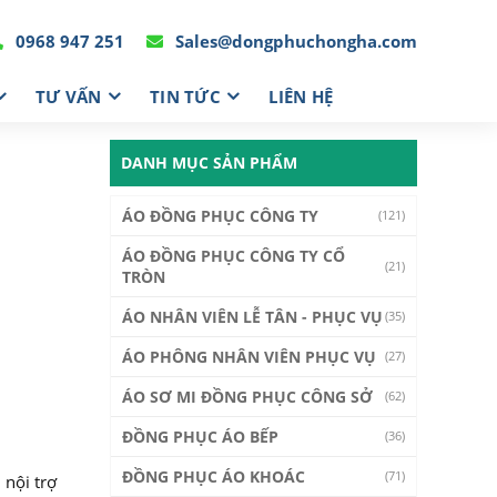
0968 947 251
Sales@dongphuchongha.com
TƯ VẤN
TIN TỨC
LIÊN HỆ
DANH MỤC SẢN PHẨM
ÁO ĐỒNG PHỤC CÔNG TY
(121)
ÁO ĐỒNG PHỤC CÔNG TY CỔ
(21)
TRÒN
ÁO NHÂN VIÊN LỄ TÂN - PHỤC VỤ
(35)
ÁO PHÔNG NHÂN VIÊN PHỤC VỤ
(27)
ÁO SƠ MI ĐỒNG PHỤC CÔNG SỞ
(62)
ĐỒNG PHỤC ÁO BẾP
(36)
ĐỒNG PHỤC ÁO KHOÁC
(71)
 nội trợ