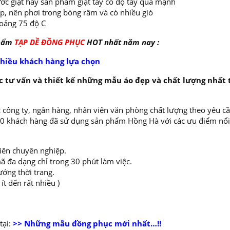
ớc giặt hay sản phẩm giặt tẩy có độ tẩy quá mạnh
ếp, nên phơi trong bóng râm và có nhiều gió
oảng 75 độ C
phẩm
TẠP DỀ ĐỒNG PHỤC
HOT nhất năm nay :
hiều khách hàng lựa chọn
 tư vấn và thiết kế những mẫu áo đẹp và chất lượng nhất 
 công ty, ngân hàng, nhân viên văn phòng chất lượng theo yêu cầ
000 khách hàng đã sử dụng sản phẩm Hồng Hà với các ưu điểm nổi
viên chuyên nghiệp.
ã đa dạng chỉ trong 30 phút làm việc.
ướng thời trang.
t đến rất nhiều )
ại:
>> Những mẫu đồng phục mới nhất…!!