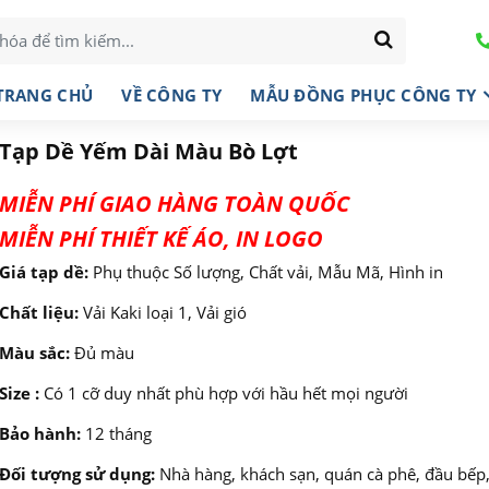
TRANG CHỦ
VỀ CÔNG TY
MẪU ĐỒNG PHỤC CÔNG TY
Tạp Dề Yếm Dài Màu Bò Lợt
MIỄN PHÍ GIAO HÀNG TOÀN QUỐC
MIỄN PHÍ THIẾT KẾ ÁO, IN LOGO
Giá tạp dề:
Phụ thuộc Số lượng, Chất vải, Mẫu Mã, Hình in
Chất liệu:
Vải Kaki loại 1, Vải gió
Màu sắc:
Đủ màu
Size :
Có 1 cỡ duy nhất phù hợp với hầu hết mọi người
Bảo hành:
12 tháng
Đối tượng sử dụng:
Nhà hàng, khách sạn, quán cà phê, đầu bếp,