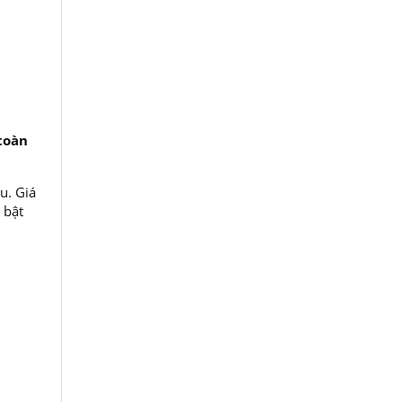
toàn
u. Giá
 bật