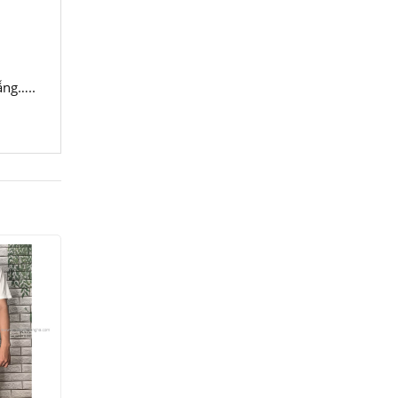
ẵng…..