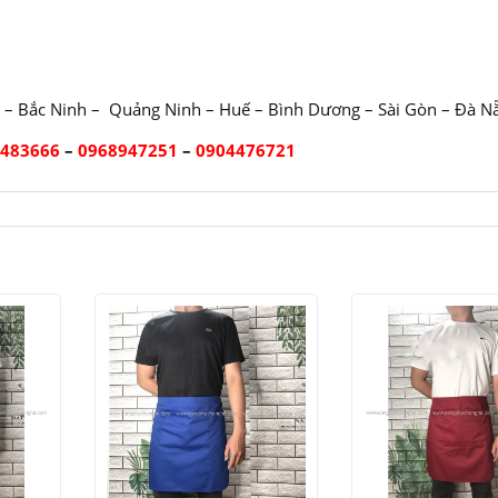
 – Bắc Ninh – Quảng Ninh – Huế – Bình Dương – Sài Gòn – Đà N
2483666
–
0968947251
–
0904476721