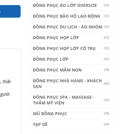
ĐỒNG PHỤC ÁO LỚP OVERSIZE
(40)
e
ĐỒNG PHỤC BẢO HỘ LAO ĐỘNG
(33)
ĐỒNG PHỤC DU LỊCH - ÁO NHÓM
(32)
ĐỒNG PHỤC HỌP LỚP
(62)
ĐỒNG PHỤC HỌP LỚP CỔ TRỤ
(50)
ĐỒNG PHỤC LỚP
(43)
ĐỒNG PHỤC MẦM NON
(38)
ĐỒNG PHỤC NHÀ HÀNG - KHÁCH
, thắt
(80)
SẠN
người
ĐỒNG PHỤC SPA - MASSAGE -
(36)
THẨM MỸ VIỆN
MŨ ĐỒNG PHỤC
(38)
TẠP DỀ
(44)