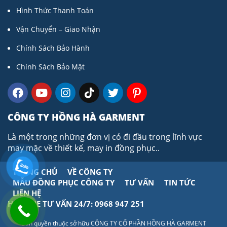
Hình Thức Thanh Toán
Vận Chuyển – Giao Nhận
Chính Sách Bảo Hành
Chính Sách Bảo Mật
CÔNG TY HỒNG HÀ GARMENT
Là một trong những đơn vị có đi đầu trong lĩnh vực
may mặc về thiết kế, may in đồng phục..
TRANG CHỦ
VỀ CÔNG TY
MẪU ĐỒNG PHỤC CÔNG TY
TƯ VẤN
TIN TỨC
LIÊN HỆ
HOTLINE TƯ VẤN 24/7: 0968 947 251
Bản quyền thuộc sở hữu CÔNG TY CỔ PHẦN HỒNG HÀ GARMENT