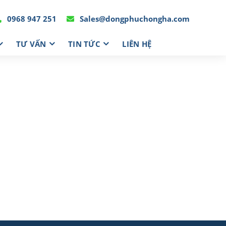
0968 947 251
Sales@dongphuchongha.com
TƯ VẤN
TIN TỨC
LIÊN HỆ