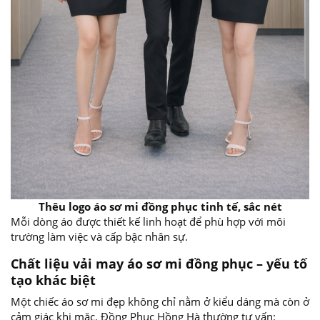
Thêu logo áo sơ mi đồng phục tinh tế, sắc nét
Mỗi dòng áo được thiết kế linh hoạt để phù hợp với môi
trường làm việc và cấp bậc nhân sự.
Chất liệu vải may áo sơ mi đồng phục – yếu tố
tạo khác biệt
Một chiếc áo sơ mi đẹp không chỉ nằm ở kiểu dáng mà còn ở
cảm giác khi mặc. Đồng Phục Hồng Hà thường tư vấn: