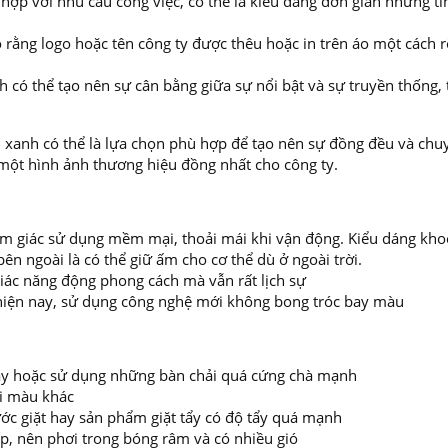
 hợp với nhu cầu công việc, có thể là kiểu dáng đơn giản nhưng ti
 rằng logo hoặc tên công ty được thêu hoặc in trên áo một cách r
 có thể tạo nên sự cân bằng giữa sự nổi bật và sự truyền thống, 
xanh có thể là lựa chọn phù hợp để tạo nên sự đồng đều và chu
một hình ảnh thương hiệu đồng nhất cho công ty.
 cảm giác sử dụng mềm mại, thoải mái khi vận động. Kiểu dáng kho
n ngoài là có thể giữ ấm cho cơ thể dù ở ngoài trời.
giác năng động phong cách mà vẫn rất lịch sự
 hiện nay, sử dụng công nghệ mới không bong tróc bay màu
 máy hoặc sử dụng những bàn chải quá cứng chà mạnh
ai màu khác
ớc giặt hay sản phẩm giặt tẩy có độ tẩy quá mạnh
ếp, nên phơi trong bóng râm và có nhiều gió