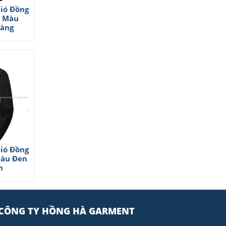
ió Đồng
y Màu
Vàng
ió Đồng
Màu Đen
h
CÔNG TY HỒNG HÀ GARMENT