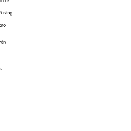
nh tế
õ ràng
tạo
yên
ẻ