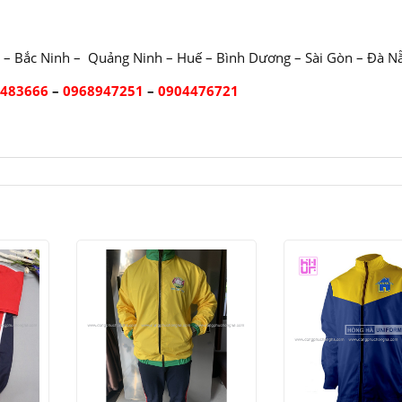
 – Bắc Ninh – Quảng Ninh – Huế – Bình Dương – Sài Gòn – Đà N
2483666
–
0968947251
–
0904476721