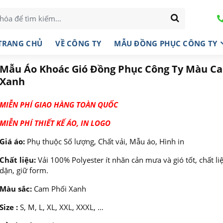
TRANG CHỦ
VỀ CÔNG TY
MẪU ĐỒNG PHỤC CÔNG TY
Mẫu Áo Khoác Gió Đồng Phục Công Ty Màu C
Xanh
MIỄN PHÍ GIAO HÀNG TOÀN QUỐC
MIỄN PHÍ THIẾT KẾ ÁO, IN LOGO
Giá áo:
Phụ thuộc Số lượng, Chất vải, Mẫu áo, Hình in
Chất liệu:
Vải 100% Polyester ít nhăn cản mưa và gió tốt, chất li
dặn, giữ form.
Màu sắc:
Cam Phối Xanh
Size :
S, M, L, XL, XXL, XXXL, …