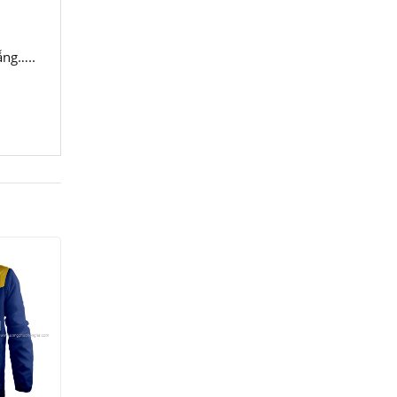
ẵng…..