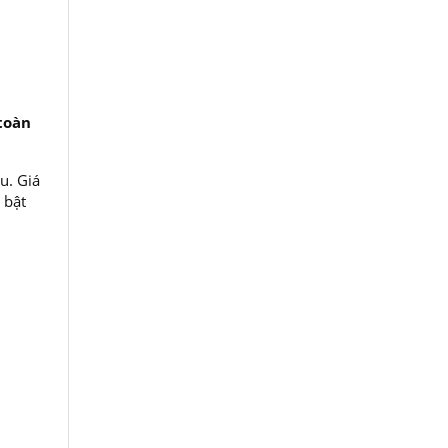
toàn
u. Giá
 bật