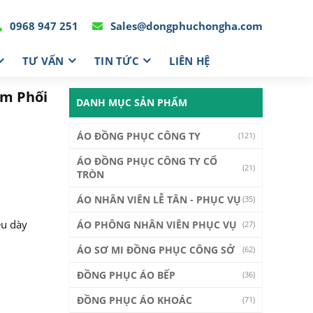
0968 947 251
Sales@dongphuchongha.com
TƯ VẤN
TIN TỨC
LIÊN HỆ
am Phối
DANH MỤC SẢN PHẨM
ÁO ĐỒNG PHỤC CÔNG TY
(121)
ÁO ĐỒNG PHỤC CÔNG TY CỔ
(21)
TRÒN
ÁO NHÂN VIÊN LỄ TÂN - PHỤC VỤ
(35)
ệu dày
ÁO PHÔNG NHÂN VIÊN PHỤC VỤ
(27)
ÁO SƠ MI ĐỒNG PHỤC CÔNG SỞ
(62)
ĐỒNG PHỤC ÁO BẾP
(36)
ĐỒNG PHỤC ÁO KHOÁC
(71)