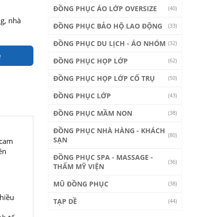
ĐỒNG PHỤC ÁO LỚP OVERSIZE
(40)
g, nhà
ĐỒNG PHỤC BẢO HỘ LAO ĐỘNG
(33)
ĐỒNG PHỤC DU LỊCH - ÁO NHÓM
(32)
e
ĐỒNG PHỤC HỌP LỚP
(62)
ĐỒNG PHỤC HỌP LỚP CỔ TRỤ
(50)
ĐỒNG PHỤC LỚP
(43)
ĐỒNG PHỤC MẦM NON
(38)
ĐỒNG PHỤC NHÀ HÀNG - KHÁCH
(80)
SẠN
 cam
ên
ĐỒNG PHỤC SPA - MASSAGE -
(36)
THẨM MỸ VIỆN
MŨ ĐỒNG PHỤC
(38)
nhiều
TẠP DỀ
(44)