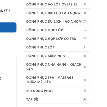
ĐỒNG PHỤC ÁO LỚP OVERSIZE
(40)
g, nhà
ĐỒNG PHỤC BẢO HỘ LAO ĐỘNG
(33)
ĐỒNG PHỤC DU LỊCH - ÁO NHÓM
(32)
e
ĐỒNG PHỤC HỌP LỚP
(62)
ĐỒNG PHỤC HỌP LỚP CỔ TRỤ
(50)
ĐỒNG PHỤC LỚP
(43)
ĐỒNG PHỤC MẦM NON
(38)
ĐỒNG PHỤC NHÀ HÀNG - KHÁCH
(80)
SẠN
ĐỒNG PHỤC SPA - MASSAGE -
ẻ
(36)
THẨM MỸ VIỆN
MŨ ĐỒNG PHỤC
(38)
TẠP DỀ
(44)