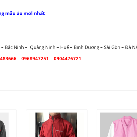
ng mẫu áo mới nhất
 – Bắc Ninh – Quảng Ninh – Huế – Bình Dương – Sài Gòn – Đà N
2483666
–
0968947251
–
0904476721