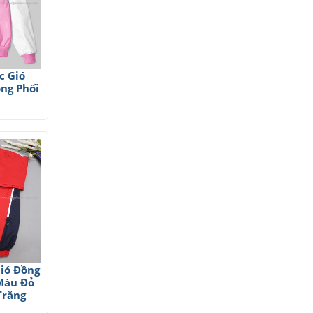
c Gió
ng Phối
ió Đồng
Màu Đỏ
Trắng