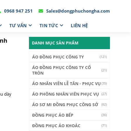
0968 947 251
Sales@dongphuchongha.com
TƯ VẤN
TIN TỨC
LIÊN HỆ
anh
DANH MỤC SẢN PHẨM
ÁO ĐỒNG PHỤC CÔNG TY
(121)
ÁO ĐỒNG PHỤC CÔNG TY CỔ
(21)
TRÒN
ÁO NHÂN VIÊN LỄ TÂN - PHỤC VỤ
(35)
ệu dày
ÁO PHÔNG NHÂN VIÊN PHỤC VỤ
(27)
ÁO SƠ MI ĐỒNG PHỤC CÔNG SỞ
(62)
ĐỒNG PHỤC ÁO BẾP
(36)
ĐỒNG PHỤC ÁO KHOÁC
(71)