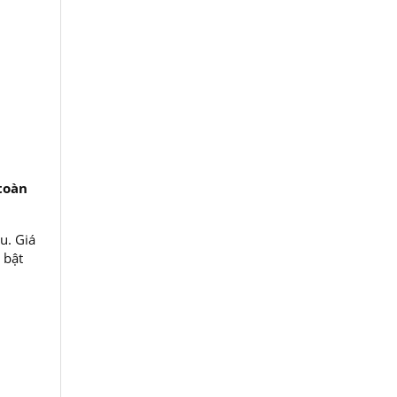
toàn
u. Giá
 bật