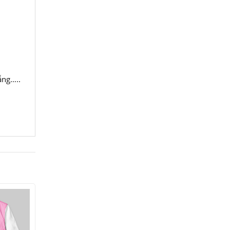
ẵng…..