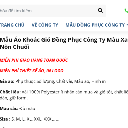
TRANG CHỦ
VỀ CÔNG TY
MẪU ĐỒNG PHỤC CÔNG TY
Mẫu Áo Khoác Gió Đồng Phục Công Ty Màu X
Nõn Chuối
MIỄN PHÍ GIAO HÀNG TOÀN QUỐC
MIỄN PHÍ THIẾT KẾ ÁO, IN LOGO
Giá áo:
Phụ thuộc Số lượng, Chất vải, Mẫu áo, Hình in
Chất liệu:
Vải 100% Polyester ít nhăn cản mưa và gió tốt, chất li
dặn, giữ form.
Màu sắc:
Đủ màu
Size :
S, M, L, XL, XXL, XXXL, …