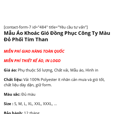
[contact-form-7 id="484" title="Yêu cầu tư vấn"]
Mẫu Áo Khoác Gió Đồng Phục Công Ty Màu
Đỏ Phối Tím Than
MIỄN PHÍ GIAO HÀNG TOÀN QUỐC
MIỄN PHÍ THIẾT KẾ ÁO, IN LOGO
Giá áo:
Phụ thuộc Số lượng, Chất vải, Mẫu áo, Hình in
Chất liệu:
Vải 100% Polyester ít nhăn cản mưa và gió tốt,
chất liệu dày dặn, giữ form.
Màu sắc:
Đủ màu
Size :
S, M, L, XL, XXL, XXXL, …
Bảo hành:
12 tháng