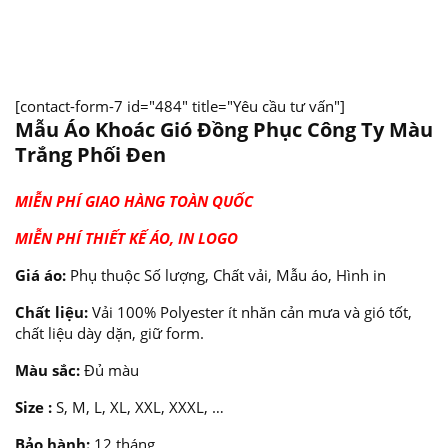
[contact-form-7 id="484" title="Yêu cầu tư vấn"]
Mẫu Áo Khoác Gió Đồng Phục Công Ty Màu
Trắng Phối Đen
MIỄN PHÍ GIAO HÀNG TOÀN QUỐC
MIỄN PHÍ THIẾT KẾ ÁO, IN LOGO
Giá áo:
Phụ thuộc Số lượng, Chất vải, Mẫu áo, Hình in
Chất liệu:
Vải 100% Polyester ít nhăn cản mưa và gió tốt,
chất liệu dày dặn, giữ form.
Màu sắc:
Đủ màu
Size :
S, M, L, XL, XXL, XXXL, …
Bảo hành:
12 tháng