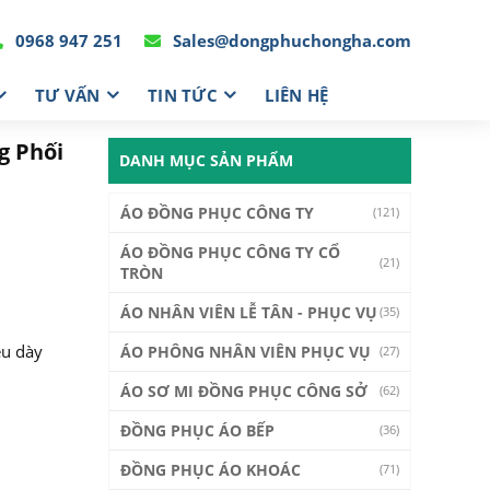
0968 947 251
Sales@dongphuchongha.com
TƯ VẤN
TIN TỨC
LIÊN HỆ
g Phối
DANH MỤC SẢN PHẨM
ÁO ĐỒNG PHỤC CÔNG TY
(121)
ÁO ĐỒNG PHỤC CÔNG TY CỔ
(21)
TRÒN
ÁO NHÂN VIÊN LỄ TÂN - PHỤC VỤ
(35)
ệu dày
ÁO PHÔNG NHÂN VIÊN PHỤC VỤ
(27)
ÁO SƠ MI ĐỒNG PHỤC CÔNG SỞ
(62)
ĐỒNG PHỤC ÁO BẾP
(36)
ĐỒNG PHỤC ÁO KHOÁC
(71)