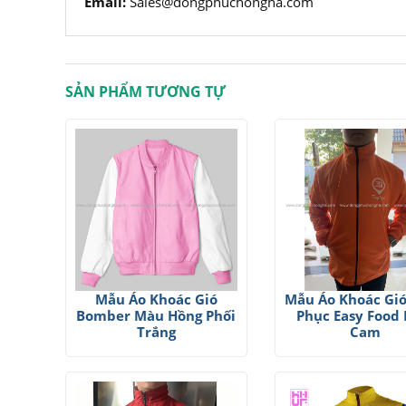
Email:
Sales@dongphuchongha.com
SẢN PHẨM TƯƠNG TỰ
Mẫu Áo Khoác Gió
Mẫu Áo Khoác Gi
Bomber Màu Hồng Phối
Phục Easy Food
Trắng
Cam