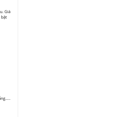
u. Giá
 bật
ẵng…..