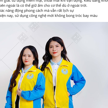
 cảm giác sử dụng mềm mại, thoải mái khi vận động. Kiểu dáng kho
n ngoài là có thể giữ ấm cho cơ thể dù ở ngoài trời.
giác năng động phong cách mà vẫn rất lịch sự
 hiện nay, sử dụng công nghệ mới không bong tróc bay màu