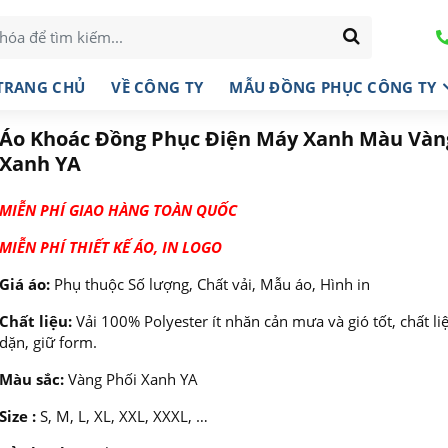
TRANG CHỦ
VỀ CÔNG TY
MẪU ĐỒNG PHỤC CÔNG TY
Áo Khoác Đồng Phục Điện Máy Xanh Màu Vàn
Xanh YA
MIỄN PHÍ GIAO HÀNG TOÀN QUỐC
MIỄN PHÍ THIẾT KẾ ÁO, IN LOGO
Giá áo:
Phụ thuộc Số lượng, Chất vải, Mẫu áo, Hình in
Chất liệu:
Vải 100% Polyester ít nhăn cản mưa và gió tốt, chất li
dặn, giữ form.
Màu sắc:
Vàng Phối Xanh YA
Size :
S, M, L, XL, XXL, XXXL, …