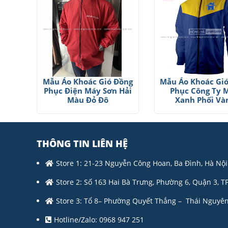
Mẫu Áo Khoác Gió Đồng
Mẫu Áo Khoác Gi
Phục Điện Máy Sơn Hải
Phục Công Ty 
Màu Đỏ Đô
Xanh Phối Và
THÔNG TIN LIÊN HỆ
Store 1: 21-23 Nguyễn Công Hoan, Ba Đình, Hà Nội
Store 2: Số 163 Hai Bà Trưng, Phường 6, Quận 3, T
Store 3: Tổ 8– Phường Quyết Thắng – Thái Nguyên
Hotline/Zalo: 0968 947 251