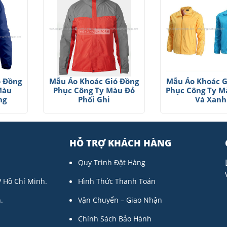
ó Đồng
Mẫu Áo Khoác Gió Đồng
Mẫu Áo Khoác G
Màu
Phục Công Ty Màu Đỏ
Phục Công Ty M
ng
Phối Ghi
Và Xanh
HỖ TRỢ KHÁCH HÀNG
Quy Trình Đặt Hàng
P Hồ Chí Minh.
Hình Thức Thanh Toán
.
Vận Chuyển – Giao Nhận
Chính Sách Bảo Hành