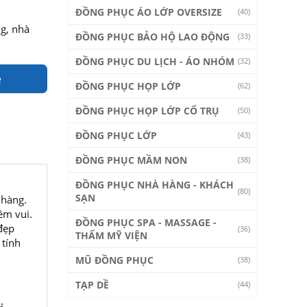
ĐỒNG PHỤC ÁO LỚP OVERSIZE
(40)
g, nhà
ĐỒNG PHỤC BẢO HỘ LAO ĐỘNG
(33)
ĐỒNG PHỤC DU LỊCH - ÁO NHÓM
(32)
e
ĐỒNG PHỤC HỌP LỚP
(62)
ĐỒNG PHỤC HỌP LỚP CỔ TRỤ
(50)
ĐỒNG PHỤC LỚP
(43)
ĐỒNG PHỤC MẦM NON
(38)
ĐỒNG PHỤC NHÀ HÀNG - KHÁCH
(80)
SẠN
 hàng.
ềm vui.
ĐỒNG PHỤC SPA - MASSAGE -
đẹp
(36)
THẨM MỸ VIỆN
 tính
MŨ ĐỒNG PHỤC
(38)
TẠP DỀ
(44)