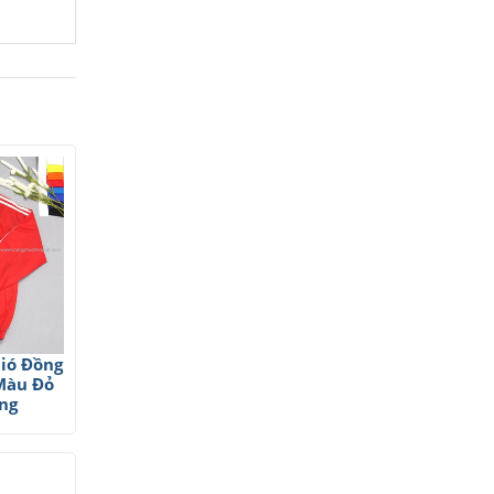
ió Đồng
Màu Đỏ
ng