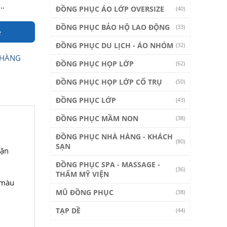
ê…
ĐỒNG PHỤC ÁO LỚP OVERSIZE
(40)
ĐỒNG PHỤC BẢO HỘ LAO ĐỘNG
(33)
e
ĐỒNG PHỤC DU LỊCH - ÁO NHÓM
(32)
 HÀNG
ĐỒNG PHỤC HỌP LỚP
(62)
ĐỒNG PHỤC HỌP LỚP CỔ TRỤ
(50)
ĐỒNG PHỤC LỚP
(43)
ĐỒNG PHỤC MẦM NON
(38)
ĐỒNG PHỤC NHÀ HÀNG - KHÁCH
(80)
SẠN
vận
ĐỒNG PHỤC SPA - MASSAGE -
(36)
THẨM MỸ VIỆN
 màu
MŨ ĐỒNG PHỤC
(38)
TẠP DỀ
(44)