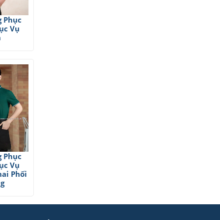
g Phục
ục Vụ
n
g Phục
ục Vụ
ai Phối
ng