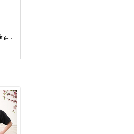
ẵng…..