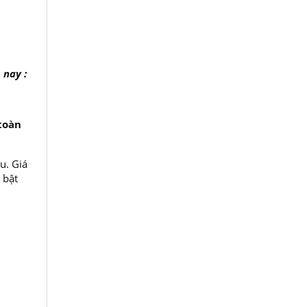
nay :
toàn
u. Giá
 bật