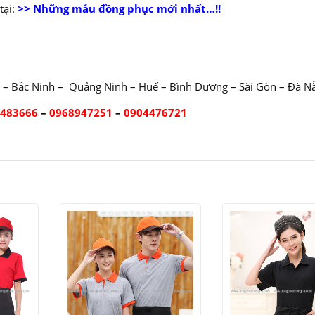
ại:
>> Những mẫu đồng phục mới nhất…!!
 – Bắc Ninh – Quảng Ninh – Huế – Bình Dương – Sài Gòn – Đà N
2483666
–
0968947251
–
0904476721