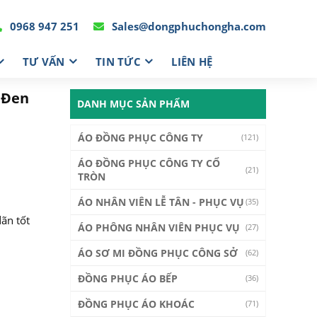
0968 947 251
Sales@dongphuchongha.com
TƯ VẤN
TIN TỨC
LIÊN HỆ
 Đen
DANH MỤC SẢN PHẨM
ÁO ĐỒNG PHỤC CÔNG TY
(121)
ÁO ĐỒNG PHỤC CÔNG TY CỔ
(21)
TRÒN
ÁO NHÂN VIÊN LỄ TÂN - PHỤC VỤ
(35)
dãn tốt
ÁO PHÔNG NHÂN VIÊN PHỤC VỤ
(27)
ÁO SƠ MI ĐỒNG PHỤC CÔNG SỞ
(62)
ĐỒNG PHỤC ÁO BẾP
(36)
ĐỒNG PHỤC ÁO KHOÁC
(71)