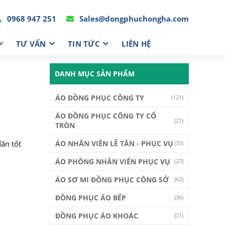
0968 947 251
Sales@dongphuchongha.com
TƯ VẤN
TIN TỨC
LIÊN HỆ
DANH MỤC SẢN PHẨM
ÁO ĐỒNG PHỤC CÔNG TY
(121)
ÁO ĐỒNG PHỤC CÔNG TY CỔ
(21)
TRÒN
dãn tốt
ÁO NHÂN VIÊN LỄ TÂN - PHỤC VỤ
(35)
ÁO PHÔNG NHÂN VIÊN PHỤC VỤ
(27)
ÁO SƠ MI ĐỒNG PHỤC CÔNG SỞ
(62)
ĐỒNG PHỤC ÁO BẾP
(36)
ĐỒNG PHỤC ÁO KHOÁC
(71)