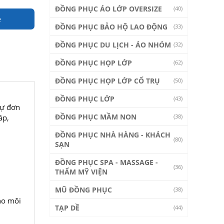
ĐỒNG PHỤC ÁO LỚP OVERSIZE
(40)
e
ĐỒNG PHỤC BẢO HỘ LAO ĐỘNG
(33)
ĐỒNG PHỤC DU LỊCH - ÁO NHÓM
(32)
ĐỒNG PHỤC HỌP LỚP
(62)
ĐỒNG PHỤC HỌP LỚP CỔ TRỤ
(50)
ĐỒNG PHỤC LỚP
(43)
sự đơn
ĐỒNG PHỤC MẦM NON
áp,
(38)
ĐỒNG PHỤC NHÀ HÀNG - KHÁCH
(80)
SẠN
ĐỒNG PHỤC SPA - MASSAGE -
(36)
THẨM MỸ VIỆN
MŨ ĐỒNG PHỤC
(38)
ho môi
TẠP DỀ
(44)