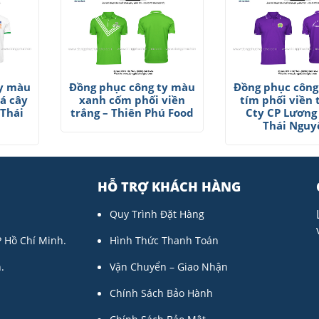
ty màu
Đồng phục công ty màu
Đồng phục công
lá cây
xanh cốm phối viền
tím phối viền 
 Thái
trắng – Thiên Phú Food
Cty CP Lương
Thái Nguy
HỖ TRỢ KHÁCH HÀNG
Quy Trình Đặt Hàng
P Hồ Chí Minh.
Hình Thức Thanh Toán
.
Vận Chuyển – Giao Nhận
Chính Sách Bảo Hành