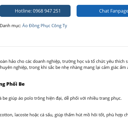
Hotline: 0968 947 251
Chat Fanpag
Danh mục:
Áo Đồng Phục Công Ty
oàn hảo cho các doanh nghiệp, trường học và tổ chức yêu thích 
 chuyên nghiệp, trong khi sắc be nhẹ nhàng mang lại cảm giác ấm 
ng Phối Be
 be giúp áo polo trông hiện đại, dễ phối với nhiều trang phục.
otton, lacoste hoặc cá sấu, giúp thấm hút mồ hôi tốt, phù hợp c