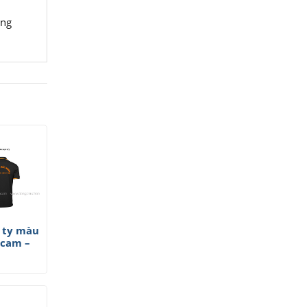
ắng
 ty màu
 cam –