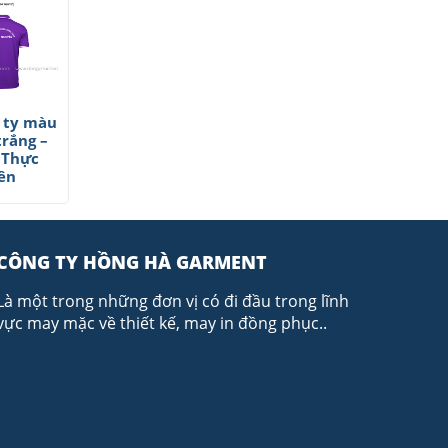
 ty màu
trắng –
 Thực
ên
CÔNG TY HỒNG HÀ GARMENT
Là một trong những đơn vị có đi đầu trong lĩnh
vực may mặc về thiết kế, may in đồng phục..