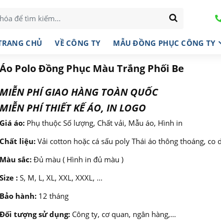
TRANG CHỦ
VỀ CÔNG TY
MẪU ĐỒNG PHỤC CÔNG TY
Áo Polo Đồng Phục Màu Trắng Phối Be
MIỄN PHÍ GIAO HÀNG TOÀN QUỐC
MIỄN PHÍ THIẾT KẾ ÁO, IN LOGO
Giá áo:
Phụ thuộc Số lượng, Chất vải, Mẫu áo, Hình in
Chất liệu:
Vải cotton hoặc cá sấu poly Thái áo thông thoáng, co 
Màu sắc:
Đủ màu ( Hình in đủ màu )
Size :
S, M, L, XL, XXL, XXXL, …
Bảo hành:
12 tháng
Đối tượng sử dụng:
Công ty, cơ quan, ngân hàng,…