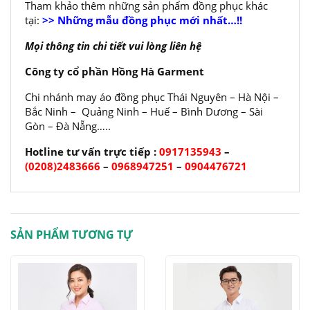
Tham khảo thêm những sản phẩm đồng phục khác
tại:
>> Những mẫu đồng phục mới nhất…!!
Mọi thông tin chi tiết vui lòng liên hệ
Công ty cổ phần Hồng Hà Garment
Chi nhánh may áo đồng phục Thái Nguyên – Hà Nội –
Bắc Ninh – Quảng Ninh – Huế – Bình Dương – Sài
Gòn – Đà Nẵng…..
Hotline tư vấn trực tiếp :
0917135943
–
(0208)2483666
–
0968947251
–
0904476721
SẢN PHẨM TƯƠNG TỰ