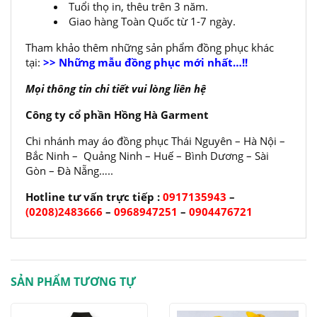
Tuổi thọ in, thêu trên 3 năm.
Giao hàng Toàn Quốc từ 1-7 ngày.
Tham khảo thêm những sản phẩm đồng phục khác
tại:
>> Những mẫu đồng phục mới nhất…!!
Mọi thông tin chi tiết vui lòng liên hệ
Công ty cổ phần Hồng Hà Garment
Chi nhánh may áo đồng phục Thái Nguyên – Hà Nội –
Bắc Ninh – Quảng Ninh – Huế – Bình Dương – Sài
Gòn – Đà Nẵng…..
Hotline tư vấn trực tiếp :
0917135943
–
(0208)2483666
–
0968947251
–
0904476721
SẢN PHẨM TƯƠNG TỰ