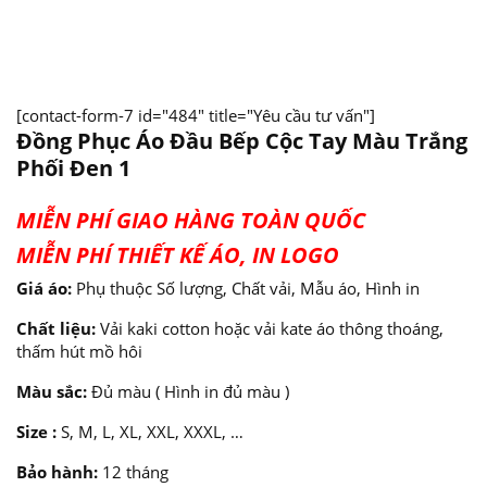
[contact-form-7 id="484" title="Yêu cầu tư vấn"]
Đồng Phục Áo Đầu Bếp Cộc Tay Màu Trắng
Phối Đen 1
MIỄN PHÍ GIAO HÀNG TOÀN QUỐC
MIỄN PHÍ THIẾT KẾ ÁO, IN LOGO
Giá áo:
Phụ thuộc Số lượng, Chất vải, Mẫu áo, Hình in
Chất liệu:
Vải kaki cotton hoặc vải kate áo thông thoáng,
thấm hút mồ hôi
Màu sắc:
Đủ màu ( Hình in đủ màu )
Size :
S, M, L, XL, XXL, XXXL, …
Bảo hành:
12 tháng