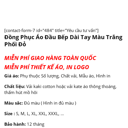
[contact-form-7 id="484" title="Yêu cầu tư vấn"]
Đồng Phục Áo Đầu Bếp Dài Tay Màu Trắng
Phối Đỏ
MIỄN PHÍ GIAO HÀNG TOÀN QUỐC
MIỄN PHÍ THIẾT KẾ ÁO, IN LOGO
Giá áo:
Phụ thuộc Số lượng, Chất vải, Mẫu áo, Hình in
Chất liệu:
Vải kaki cotton hoặc vải kate áo thông thoáng,
thấm hút mồ hôi
Màu sắc:
Đủ màu ( Hình in đủ màu )
Size :
S, M, L, XL, XXL, XXXL, …
Bảo hành:
12 tháng