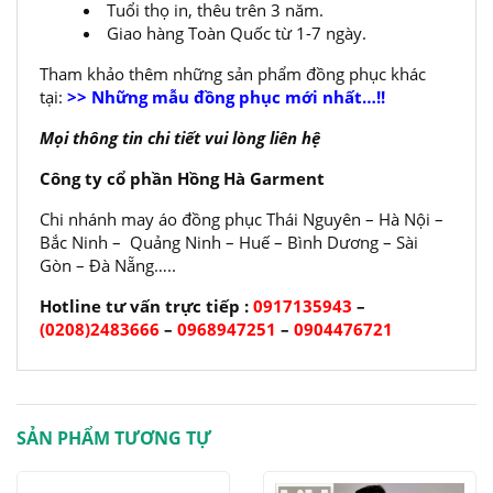
Tuổi thọ in, thêu trên 3 năm.
Giao hàng Toàn Quốc từ 1-7 ngày.
Tham khảo thêm những sản phẩm đồng phục khác
tại:
>> Những mẫu đồng phục mới nhất…!!
Mọi thông tin chi tiết vui lòng liên hệ
Công ty cổ phần Hồng Hà Garment
Chi nhánh may áo đồng phục Thái Nguyên – Hà Nội –
Bắc Ninh – Quảng Ninh – Huế – Bình Dương – Sài
Gòn – Đà Nẵng…..
Hotline tư vấn trực tiếp :
0917135943
–
(0208)2483666
–
0968947251
–
0904476721
SẢN PHẨM TƯƠNG TỰ