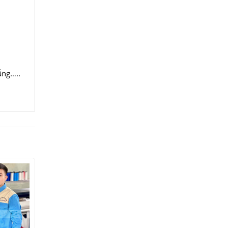
ẵng…..