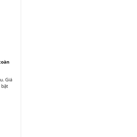
toàn
u. Giá
 bật