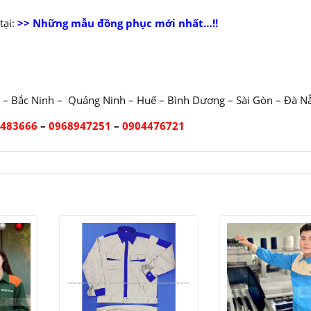
ại:
>> Những mẫu đồng phục mới nhất…!!
 – Bắc Ninh – Quảng Ninh – Huế – Bình Dương – Sài Gòn – Đà N
2483666
–
0968947251
–
0904476721