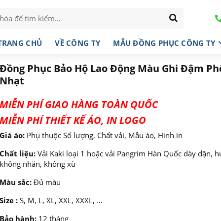
TRANG CHỦ
VỀ CÔNG TY
MẪU ĐỒNG PHỤC CÔNG TY
Đồng Phục Bảo Hộ Lao Động Màu Ghi Đậm Phố
Nhạt
MIỄN PHÍ GIAO HÀNG TOÀN QUỐC
MIỄN PHÍ THIẾT KẾ ÁO, IN LOGO
Giá áo:
Phụ thuộc Số lượng, Chất vải, Mẫu áo, Hình in
Chất liệu:
Vải Kaki loại 1 hoặc vải Pangrim Hàn Quốc dày dặn, hú
không nhăn, không xù
Màu sắc:
Đủ màu
Size :
S, M, L, XL, XXL, XXXL, …
Bảo hành:
12 tháng