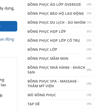
ĐỒNG PHỤC ÁO LỚP OVERSIZE
(40)
ây dựng,
ĐỒNG PHỤC BẢO HỘ LAO ĐỘNG
(33)
ĐỒNG PHỤC DU LỊCH - ÁO NHÓM
(32)
e
ĐỒNG PHỤC HỌP LỚP
(62)
lao động
ĐỒNG PHỤC HỌP LỚP CỔ TRỤ
(50)
ĐỒNG PHỤC LỚP
(43)
ĐỒNG PHỤC MẦM NON
(38)
ĐỒNG PHỤC NHÀ HÀNG - KHÁCH
(80)
SẠN
ộng
ĐỒNG PHỤC SPA - MASSAGE -
(36)
 lao
THẨM MỸ VIỆN
MŨ ĐỒNG PHỤC
ật
(38)
TẠP DỀ
(44)