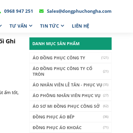
0968 947 251
Sales@dongphuchongha.com
TƯ VẤN
TIN TỨC
LIÊN HỆ
i Ghi
DANH MỤC SẢN PHẨM
ÁO ĐỒNG PHỤC CÔNG TY
(121)
ÁO ĐỒNG PHỤC CÔNG TY CỔ
(21)
TRÒN
ÁO NHÂN VIÊN LỄ TÂN - PHỤC VỤ
(35)
t ẩm tốt,
ÁO PHÔNG NHÂN VIÊN PHỤC VỤ
(27)
ÁO SƠ MI ĐỒNG PHỤC CÔNG SỞ
(62)
ĐỒNG PHỤC ÁO BẾP
(36)
ĐỒNG PHỤC ÁO KHOÁC
(71)