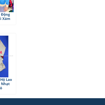
o Động
i Xám
 Hộ Lao
 Nhạt
Đô