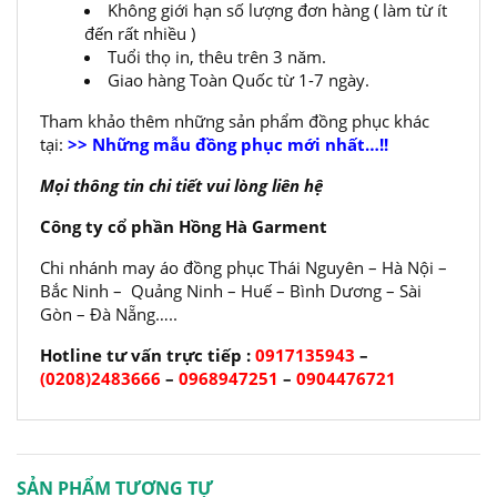
Không giới hạn số lượng đơn hàng ( làm từ ít
đến rất nhiều )
Tuổi thọ in, thêu trên 3 năm.
Giao hàng Toàn Quốc từ 1-7 ngày.
Tham khảo thêm những sản phẩm đồng phục khác
tại:
>> Những mẫu đồng phục mới nhất…!!
Mọi thông tin chi tiết vui lòng liên hệ
Công ty cổ phần Hồng Hà Garment
Chi nhánh may áo đồng phục Thái Nguyên – Hà Nội –
Bắc Ninh – Quảng Ninh – Huế – Bình Dương – Sài
Gòn – Đà Nẵng…..
Hotline tư vấn trực tiếp :
0917135943
–
(0208)2483666
–
0968947251
–
0904476721
SẢN PHẨM TƯƠNG TỰ