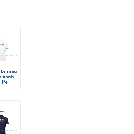
 ty màu
n xanh
life