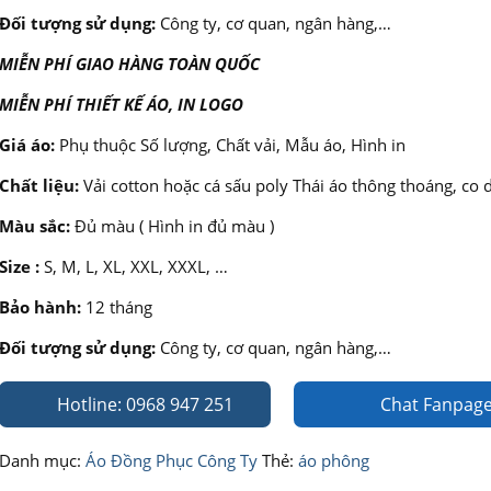
Đối tượng sử dụng:
Công ty, cơ quan, ngân hàng,…
MIỄN PHÍ GIAO HÀNG TOÀN QUỐC
MIỄN PHÍ THIẾT KẾ ÁO, IN LOGO
Giá áo:
Phụ thuộc Số lượng, Chất vải, Mẫu áo, Hình in
Chất liệu:
Vải cotton hoặc cá sấu poly Thái áo thông thoáng, co 
Màu sắc:
Đủ màu ( Hình in đủ màu )
Size :
S, M, L, XL, XXL, XXXL, …
Bảo hành:
12 tháng
Đối tượng sử dụng:
Công ty, cơ quan, ngân hàng,…
Hotline: 0968 947 251
Chat Fanpag
Danh mục:
Áo Đồng Phục Công Ty
Thẻ:
áo phông