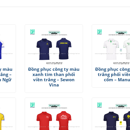
ty màu
Đồng phục công ty màu
Đồng phục công
rắng –
xanh tím than phối
trắng phối viề
h Ngữ
viền trắng – Sewon
cốm – Manu
Vina