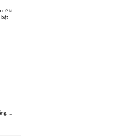
u. Giá
 bật
ẵng…..