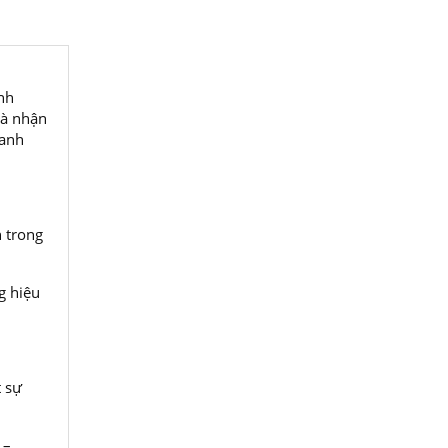
nh
và nhận
xanh
 trong
g hiệu
t sự
 –