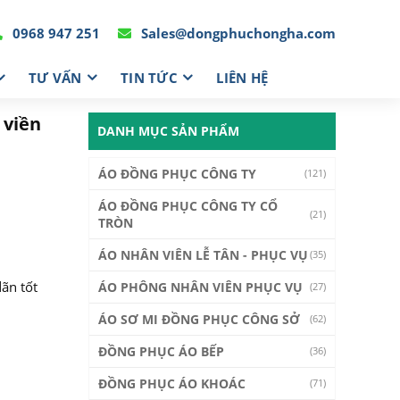
0968 947 251
Sales@dongphuchongha.com
TƯ VẤN
TIN TỨC
LIÊN HỆ
 viền
DANH MỤC SẢN PHẨM
ÁO ĐỒNG PHỤC CÔNG TY
(121)
ÁO ĐỒNG PHỤC CÔNG TY CỔ
(21)
TRÒN
ÁO NHÂN VIÊN LỄ TÂN - PHỤC VỤ
(35)
dãn tốt
ÁO PHÔNG NHÂN VIÊN PHỤC VỤ
(27)
ÁO SƠ MI ĐỒNG PHỤC CÔNG SỞ
(62)
ĐỒNG PHỤC ÁO BẾP
(36)
ĐỒNG PHỤC ÁO KHOÁC
(71)