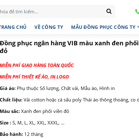
TRANG CHỦ
VỀ CÔNG TY
MẪU ĐỒNG PHỤC CÔNG TY
Đồng phục ngân hàng VIB màu xanh đen phối
đỏ
MIỄN PHÍ GIAO HÀNG TOÀN QUỐC
MIỄN PHÍ THIẾT KẾ ÁO, IN LOGO
Giá áo:
Phụ thuộc Số lượng, Chất vải, Mẫu áo, Hình in
Chất liệu:
Vải cotton hoặc cá sấu poly Thái áo thông thoáng, co 
Màu sắc:
Xanh đen phối viền đỏ
Size :
S, M, L, XL, XXL, XXXL, …
Bảo hành:
12 tháng