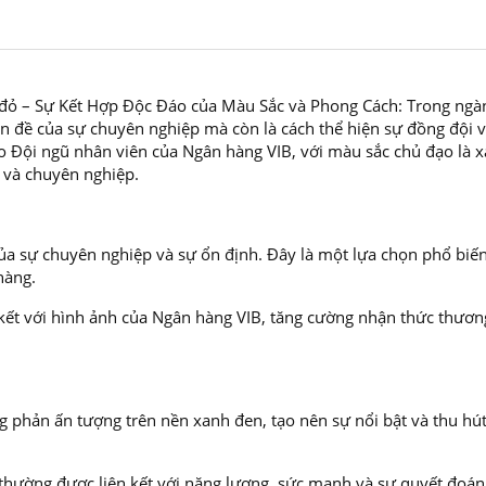
đỏ – Sự Kết Hợp Độc Đáo của Màu Sắc và Phong Cách: Trong ngà
ấn đề của sự chuyên nghiệp mà còn là cách thể hiện sự đồng đội 
ho Đội ngũ nhân viên của Ngân hàng VIB, với màu sắc chủ đạo là 
 và chuyên nghiệp.
a sự chuyên nghiệp và sự ổn định. Đây là một lựa chọn phổ biến
hàng.
kết với hình ảnh của Ngân hàng VIB, tăng cường nhận thức thươn
g phản ấn tượng trên nền xanh đen, tạo nên sự nổi bật và thu hú
hường được liên kết với năng lượng, sức mạnh và sự quyết đoán