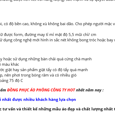
ôi, có độ bền cao, không xù không bai dão. Cho phép người mặc 
 giữ được form, đường may tỉ mỉ mật độ 5,5 mũi chỉ/ cm
 sử dụng công nghệ mới hình in sắc nét không bong tróc hoặc bay
 máy hoặc sử dụng những bàn chải quá cứng chà mạnh
ai màu khác
ớc giặt hay sản phẩm giặt tẩy có độ tẩy quá mạnh
ếp, nên phơi trong bóng râm và có nhiều gió
oảng 75 độ C
phẩm
ĐỒNG PHỤC ÁO PHÔNG CÔNG TY HOT
nhất năm nay :
i nhất được nhiều khách hàng lựa chọn
 tư vấn và thiết kế những mẫu áo đẹp và chất lượng nhất 