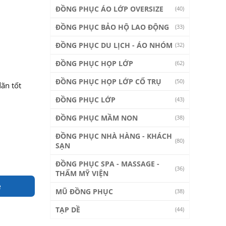
ĐỒNG PHỤC ÁO LỚP OVERSIZE
(40)
ĐỒNG PHỤC BẢO HỘ LAO ĐỘNG
(33)
ĐỒNG PHỤC DU LỊCH - ÁO NHÓM
(32)
ĐỒNG PHỤC HỌP LỚP
(62)
ĐỒNG PHỤC HỌP LỚP CỔ TRỤ
(50)
dãn tốt
ĐỒNG PHỤC LỚP
(43)
ĐỒNG PHỤC MẦM NON
(38)
ĐỒNG PHỤC NHÀ HÀNG - KHÁCH
(80)
SẠN
ĐỒNG PHỤC SPA - MASSAGE -
(36)
THẨM MỸ VIỆN
e
MŨ ĐỒNG PHỤC
(38)
TẠP DỀ
(44)