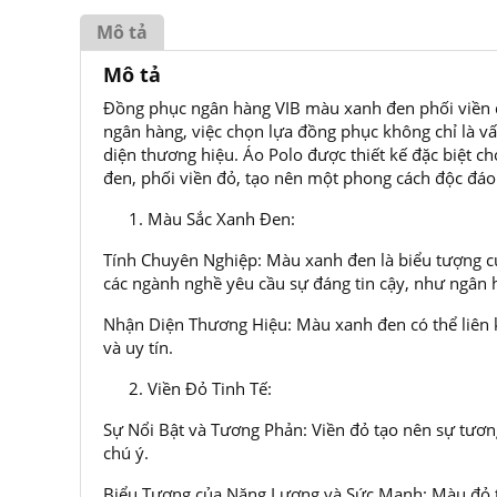
Mô tả
Mô tả
Đồng phục ngân hàng VIB màu xanh đen phối viền 
ngân hàng, việc chọn lựa đồng phục không chỉ là v
diện thương hiệu. Áo Polo được thiết kế đặc biệt c
đen, phối viền đỏ, tạo nên một phong cách độc đáo
Màu Sắc Xanh Đen:
Tính Chuyên Nghiệp: Màu xanh đen là biểu tượng củ
các ngành nghề yêu cầu sự đáng tin cậy, như ngân 
Nhận Diện Thương Hiệu: Màu xanh đen có thể liên 
và uy tín.
Viền Đỏ Tinh Tế:
Sự Nổi Bật và Tương Phản: Viền đỏ tạo nên sự tươn
chú ý.
Biểu Tượng của Năng Lượng và Sức Mạnh: Màu đỏ t