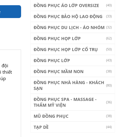
ĐỒNG PHỤC ÁO LỚP OVERSIZE
(40)
e
ĐỒNG PHỤC BẢO HỘ LAO ĐỘNG
(33)
ĐỒNG PHỤC DU LỊCH - ÁO NHÓM
(32)
ĐỒNG PHỤC HỌP LỚP
(62)
ĐỒNG PHỤC HỌP LỚP CỔ TRỤ
(50)
ĐỒNG PHỤC LỚP
(43)
 đội
ĐỒNG PHỤC MẦM NON
 thiết
(38)
iúp
ĐỒNG PHỤC NHÀ HÀNG - KHÁCH
(80)
SẠN
ĐỒNG PHỤC SPA - MASSAGE -
(36)
THẨM MỸ VIỆN
MŨ ĐỒNG PHỤC
(38)
TẠP DỀ
(44)