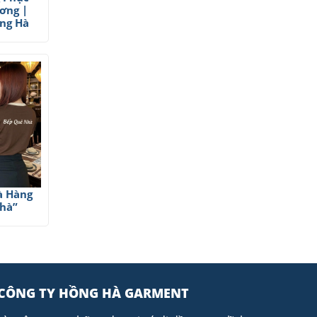
ơng |
ng Hà
à Hàng
hà”
CÔNG TY HỒNG HÀ GARMENT