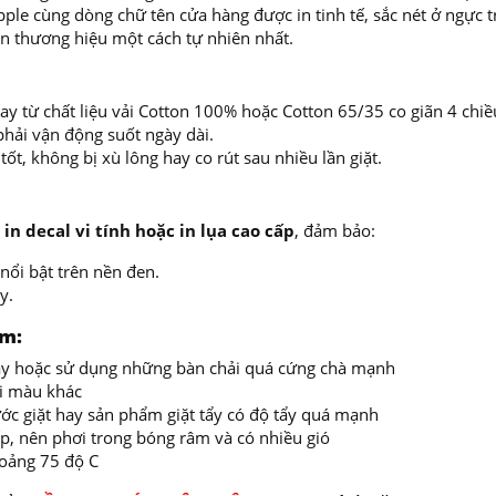
ple cùng dòng chữ tên cửa hàng được in tinh tế, sắc nét ở ngực tr
iện thương hiệu một cách tự nhiên nhất.
 từ chất liệu vải Cotton 100% hoặc Cotton 65/35 co giãn 4 chiề
phải vận động suốt ngày dài.
ốt, không bị xù lông hay co rút sau nhiều lần giặt.
ệ
in decal vi tính hoặc in lụa cao cấp
, đảm bảo:
nổi bật trên nền đen.
y.
ẩm:
 máy hoặc sử dụng những bàn chải quá cứng chà mạnh
ai màu khác
ớc giặt hay sản phẩm giặt tẩy có độ tẩy quá mạnh
ếp, nên phơi trong bóng râm và có nhiều gió
oảng 75 độ C