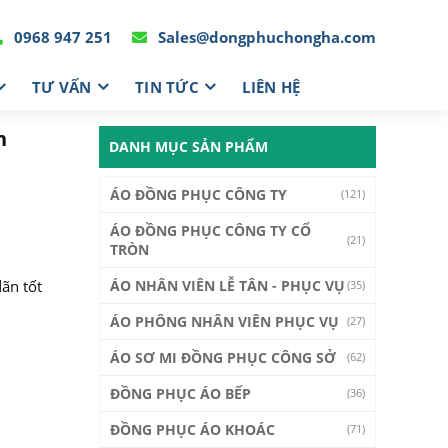
0968 947 251
Sales@dongphuchongha.com
TƯ VẤN
TIN TỨC
LIÊN HỆ
n
DANH MỤC SẢN PHẨM
ÁO ĐỒNG PHỤC CÔNG TY
(121)
ÁO ĐỒNG PHỤC CÔNG TY CỔ
(21)
TRÒN
dãn tốt
ÁO NHÂN VIÊN LỄ TÂN - PHỤC VỤ
(35)
ÁO PHÔNG NHÂN VIÊN PHỤC VỤ
(27)
ÁO SƠ MI ĐỒNG PHỤC CÔNG SỞ
(62)
ĐỒNG PHỤC ÁO BẾP
(36)
ĐỒNG PHỤC ÁO KHOÁC
(71)