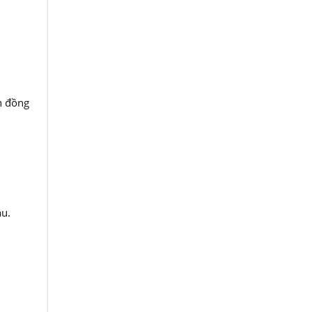
un đồng
ầu.