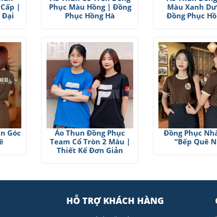
 Cấp |
Phục Màu Hồng | Đồng
Màu Xanh Dư
 Đại
Phục Hồng Hà
Đồng Phục Hồ
un Góc
Áo Thun Đồng Phục
Đồng Phục Nh
ê
Team Cổ Tròn 2 Màu |
“Bếp Quê N
Thiết Kế Đơn Giản
HỖ TRỢ KHÁCH HÀNG