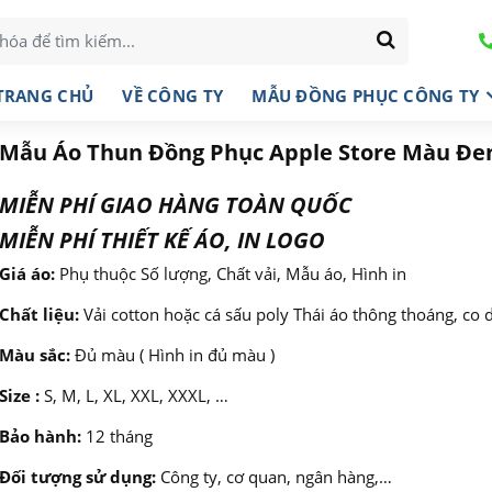
TRANG CHỦ
VỀ CÔNG TY
MẪU ĐỒNG PHỤC CÔNG TY
Mẫu Áo Thun Đồng Phục Apple Store Màu Đe
MIỄN PHÍ GIAO HÀNG TOÀN QUỐC
MIỄN PHÍ THIẾT KẾ ÁO, IN LOGO
Giá áo:
Phụ thuộc Số lượng, Chất vải, Mẫu áo, Hình in
Chất liệu:
Vải cotton hoặc cá sấu poly Thái áo thông thoáng, co 
Màu sắc:
Đủ màu ( Hình in đủ màu )
Size :
S, M, L, XL, XXL, XXXL, …
Bảo hành:
12 tháng
Đối tượng sử dụng:
Công ty, cơ quan, ngân hàng,…