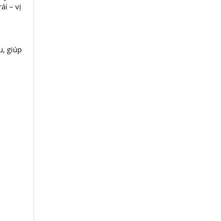
ái – vị
u, giúp