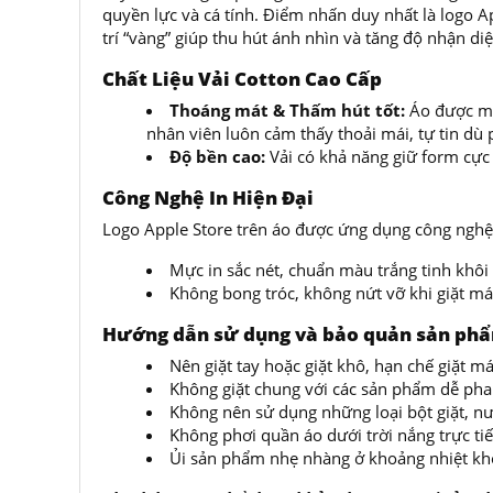
quyền lực và cá tính. Điểm nhấn duy nhất là logo Ap
trí “vàng” giúp thu hút ánh nhìn và tăng độ nhận d
Chất Liệu Vải Cotton Cao Cấp
Thoáng mát & Thấm hút tốt:
Áo được may
nhân viên luôn cảm thấy thoải mái, tự tin dù 
Độ bền cao:
Vải có khả năng giữ form cực t
Công Nghệ In Hiện Đại
Logo Apple Store trên áo được ứng dụng công ngh
Mực in sắc nét, chuẩn màu trắng tinh khôi 
Không bong tróc, không nứt vỡ khi giặt má
Hướng dẫn sử dụng và bảo quản sản ph
Nên giặt tay hoặc giặt khô, hạn chế giặt
Không giặt chung với các sản phẩm dễ ph
Không nên sử dụng những loại bột giặt, nư
Không phơi quần áo dưới trời nắng trực ti
Ủi sản phẩm nhẹ nhàng ở khoảng nhiệt kh