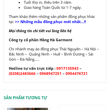
Tuổi thọ in, thêu trên 3 năm.
Giao hàng Toàn Quốc từ 1-7 ngày.
Tham khảo thêm những sản phẩm đồng phục khác
tại:
>> Những mẫu đồng phục mới nhất…!!
Mọi thông tin chi tiết vui lòng liên hệ
Công ty cổ phần Hồng Hà Garment
Chi nhánh may áo đồng phục Thái Nguyên – Hà Nội –
Bắc Ninh – Quảng Ninh – Huế – Bình Dương – Sài
Gòn – Đà Nẵng…..
Hotline tư vấn trực tiếp :
0917135943
–
(0208)2483666
–
0968947251
–
0904476721
SẢN PHẨM TƯƠNG TỰ