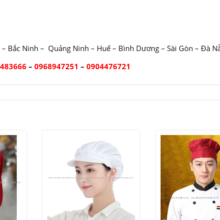
 – Bắc Ninh – Quảng Ninh – Huế – Bình Dương – Sài Gòn – Đà N
2483666
–
0968947251
–
0904476721