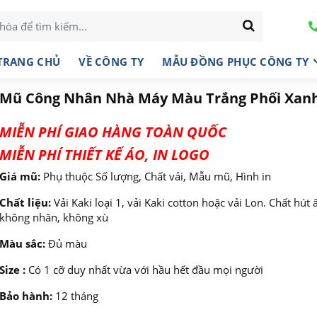
TRANG CHỦ
VỀ CÔNG TY
MẪU ĐỒNG PHỤC CÔNG TY
Mũ Công Nhân Nhà Máy Màu Trắng Phối Xan
MIỄN PHÍ GIAO HÀNG TOÀN QUỐC
MIỄN PHÍ THIẾT KẾ ÁO, IN LOGO
Giá mũ:
Phụ thuộc Số lượng, Chất vải, Mẫu mũ, Hình in
Chất liệu:
Vải Kaki loại 1, vải Kaki cotton hoặc vải Lon. Chất hút 
không nhăn, không xù
Màu sắc:
Đủ màu
Size :
Có 1 cỡ duy nhất vừa với hầu hết đầu mọi người
Bảo hành:
12 tháng