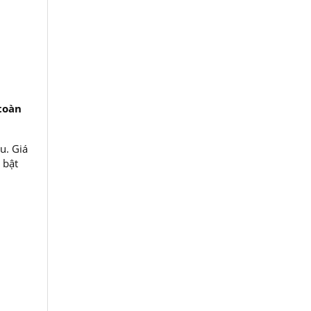
toàn
u. Giá
 bật