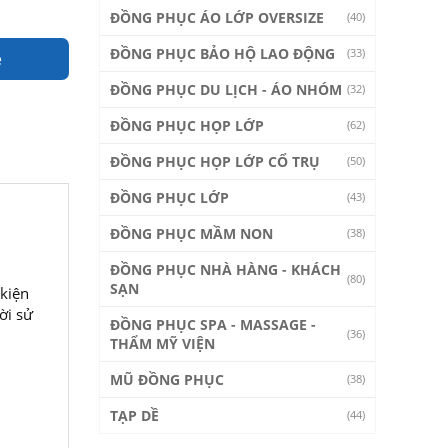
ĐỒNG PHỤC ÁO LỚP OVERSIZE
(40)
ĐỒNG PHỤC BẢO HỘ LAO ĐỘNG
(33)
e
ĐỒNG PHỤC DU LỊCH - ÁO NHÓM
(32)
ĐỒNG PHỤC HỌP LỚP
(62)
ĐỒNG PHỤC HỌP LỚP CỔ TRỤ
(50)
ĐỒNG PHỤC LỚP
(43)
ĐỒNG PHỤC MẦM NON
(38)
ĐỒNG PHỤC NHÀ HÀNG - KHÁCH
(80)
SẠN
kiện
ời sử
ĐỒNG PHỤC SPA - MASSAGE -
(36)
THẨM MỸ VIỆN
MŨ ĐỒNG PHỤC
(38)
TẠP DỀ
(44)