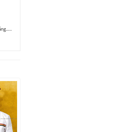
ẵng…..