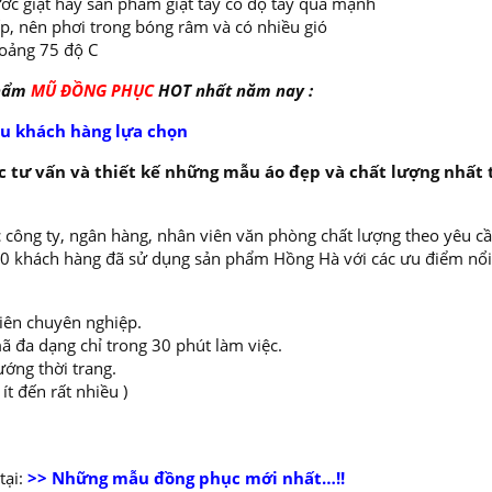
ớc giặt hay sản phẩm giặt tẩy có độ tẩy quá mạnh
ếp, nên phơi trong bóng râm và có nhiều gió
oảng 75 độ C
phẩm
MŨ ĐỒNG PHỤC
HOT nhất năm nay :
u khách hàng lựa chọn
 tư vấn và thiết kế những mẫu áo đẹp và chất lượng nhất 
 công ty, ngân hàng, nhân viên văn phòng chất lượng theo yêu cầ
000 khách hàng đã sử dụng sản phẩm Hồng Hà với các ưu điểm nổi
viên chuyên nghiệp.
ã đa dạng chỉ trong 30 phút làm việc.
ướng thời trang.
t đến rất nhiều )
ại:
>> Những mẫu đồng phục mới nhất…!!