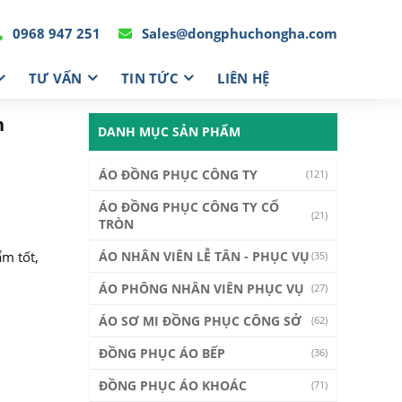
0968 947 251
Sales@dongphuchongha.com
TƯ VẤN
TIN TỨC
LIÊN HỆ
h
DANH MỤC SẢN PHẨM
ÁO ĐỒNG PHỤC CÔNG TY
(121)
ÁO ĐỒNG PHỤC CÔNG TY CỔ
(21)
TRÒN
ẩm tốt,
ÁO NHÂN VIÊN LỄ TÂN - PHỤC VỤ
(35)
ÁO PHÔNG NHÂN VIÊN PHỤC VỤ
(27)
ÁO SƠ MI ĐỒNG PHỤC CÔNG SỞ
(62)
ĐỒNG PHỤC ÁO BẾP
(36)
ĐỒNG PHỤC ÁO KHOÁC
(71)