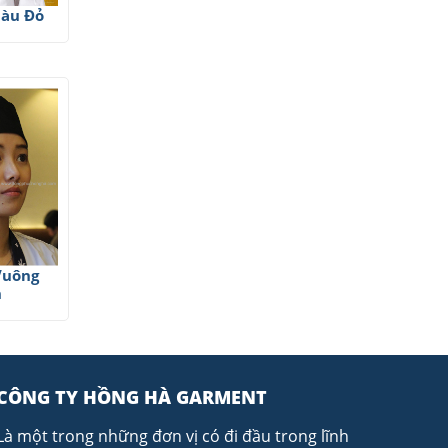
àu Đỏ
Vuông
n
CÔNG TY HỒNG HÀ GARMENT
Là một trong những đơn vị có đi đầu trong lĩnh