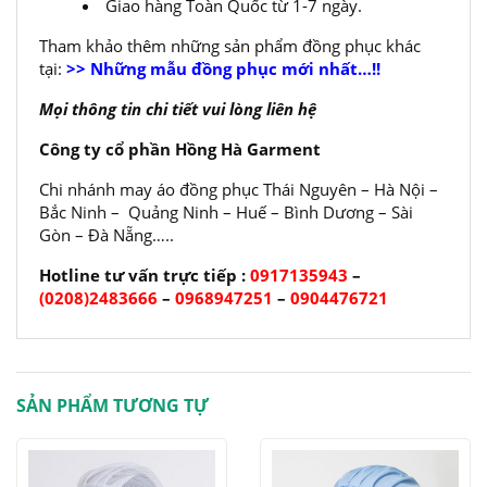
Giao hàng Toàn Quốc từ 1-7 ngày.
Tham khảo thêm những sản phẩm đồng phục khác
tại:
>> Những mẫu đồng phục mới nhất…!!
Mọi thông tin chi tiết vui lòng liên hệ
Công ty cổ phần Hồng Hà Garment
Chi nhánh may áo đồng phục Thái Nguyên – Hà Nội –
Bắc Ninh – Quảng Ninh – Huế – Bình Dương – Sài
Gòn – Đà Nẵng…..
Hotline tư vấn trực tiếp :
0917135943
–
(0208)2483666
–
0968947251
–
0904476721
SẢN PHẨM TƯƠNG TỰ