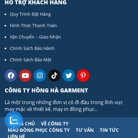
HỖ TRỢ KHÁCH HÀNG
Quy Trình Đặt Hàng
Hình Thức Thanh Toán
Vận Chuyển – Giao Nhận
Chính Sách Bảo Hành
Chính Sách Bảo Mật
CÔNG TY HỒNG HÀ GARMENT
Là một trong những đơn vị có đi đầu trong lĩnh vực
may mặc về thiết kế, may in đồng phục..
TRANG CHỦ
VỀ CÔNG TY
MẪU ĐỒNG PHỤC CÔNG TY
TƯ VẤN
TIN TỨC
LIÊN HỆ