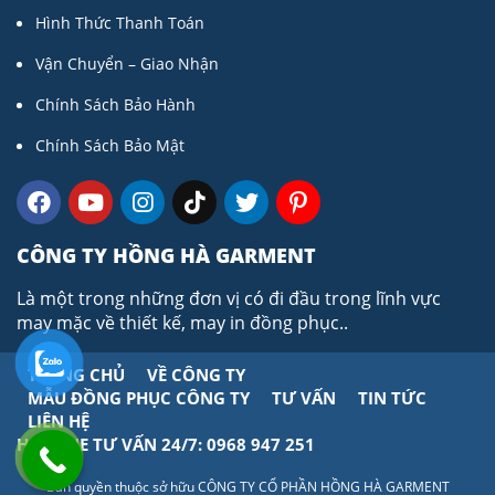
Hình Thức Thanh Toán
Vận Chuyển – Giao Nhận
Chính Sách Bảo Hành
Chính Sách Bảo Mật
CÔNG TY HỒNG HÀ GARMENT
Là một trong những đơn vị có đi đầu trong lĩnh vực
may mặc về thiết kế, may in đồng phục..
TRANG CHỦ
VỀ CÔNG TY
MẪU ĐỒNG PHỤC CÔNG TY
TƯ VẤN
TIN TỨC
LIÊN HỆ
HOTLINE TƯ VẤN 24/7: 0968 947 251
Bản quyền thuộc sở hữu CÔNG TY CỔ PHẦN HỒNG HÀ GARMENT