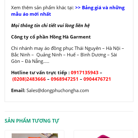
Xem thêm sản phẩm khác tại:
>> Bảng giá và những
mẫu áo mới nhất
Mọi thông tin chi tiết vui lòng liên hệ
Công ty cổ phần Hồng Hà Garment
Chi nhánh may áo đồng phục Thái Nguyên – Hà Nội –
Bắc Ninh – Quảng Ninh – Huế – Bình Dương – Sài
Gòn – Đà Nẵng…..
Hotline tư vấn trực tiếp :
0917135943
–
(0208)2483666
–
0968947251
–
0904476721
Email:
Sales@dongphuchongha.com
SẢN PHẨM TƯƠNG TỰ