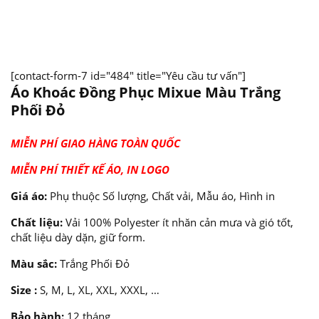
[contact-form-7 id="484" title="Yêu cầu tư vấn"]
Áo Khoác Đồng Phục Mixue Màu Trắng
Phối Đỏ
MIỄN PHÍ GIAO HÀNG TOÀN QUỐC
MIỄN PHÍ THIẾT KẾ ÁO, IN LOGO
Giá áo:
Phụ thuộc Số lượng, Chất vải, Mẫu áo, Hình in
Chất liệu:
Vải 100% Polyester ít nhăn cản mưa và gió tốt,
chất liệu dày dặn, giữ form.
Màu sắc:
Trắng Phối Đỏ
Size :
S, M, L, XL, XXL, XXXL, …
Bảo hành:
12 tháng